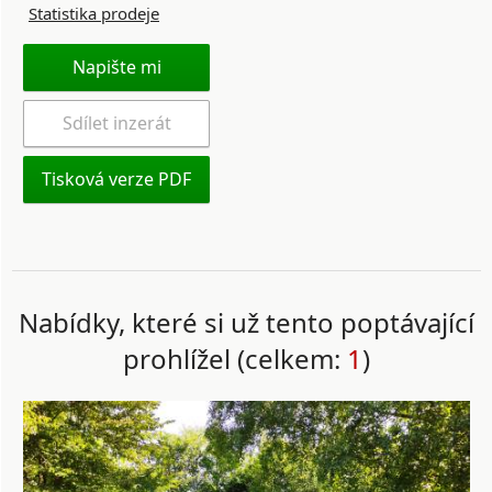
Statistika prodeje
Napište mi
Sdílet inzerát
Tisková verze PDF
Nabídky, které si už tento poptávající
prohlížel (celkem:
1
)