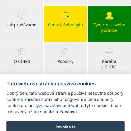
Jak prodáváme
Cena Vašeho bytu
Vyberte si svého
poradce
O CHIRŠ
Pobočky
Kariéra
s CHIRŠ
Tato webová stránka používá cookies
Dobrý den, tato webová stránka používá nezbytné soubory
Blog
cookie k zajištění správného fungování a také soubory
realitní články
cookie pro analýzu návštěvnosti webu. Tyto cookies bude
nastaveny až po souhlasu.
Nastavit
Sledujte nás na:
Povolit vše