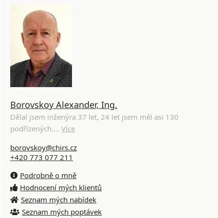
Borovskoy Alexander, Ing.
Dělal jsem inženýra 37 let, 24 let jsem měl asi 130
podřízených....
Více
borovskoy@chirs.cz
+420 773 077 211
Podrobně o mně
Hodnocení mých klientů
Seznam mých nabídek
Seznam mých poptávek