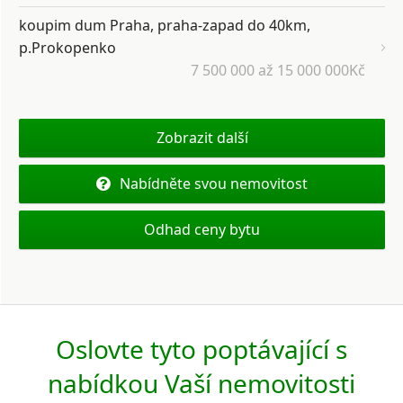
koupim dum Praha, praha-zapad do 40km,
p.Prokopenko
7 500 000 až 15 000 000Kč
Zobrazit další
Nabídněte svou nemovitost
Odhad ceny bytu
Oslovte tyto poptávající s
nabídkou Vaší nemovitosti