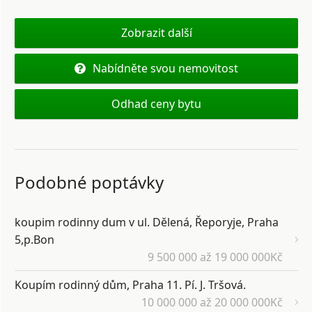
Zobrazit další
Nabídněte svou nemovitost
Odhad ceny bytu
Podobné poptávky
koupim rodinny dum v ul. Dělená, Řeporyje, Praha
5,p.Bon
9 500 000 až 19 000 000Kč
Koupím rodinný dům, Praha 11. Pí. J. Tršová.
10 000 000 až 20 000 000Kč