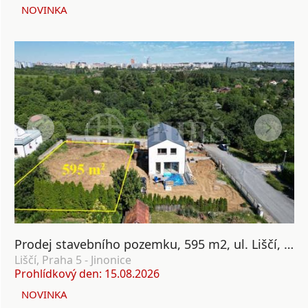
NOVINKA
Prodej stavebního pozemku, 595 m2, ul. Liščí, Nová Ves, Praha 5
Liščí, Praha 5 - Jinonice
Prohlídkový den: 15.08.2026
NOVINKA