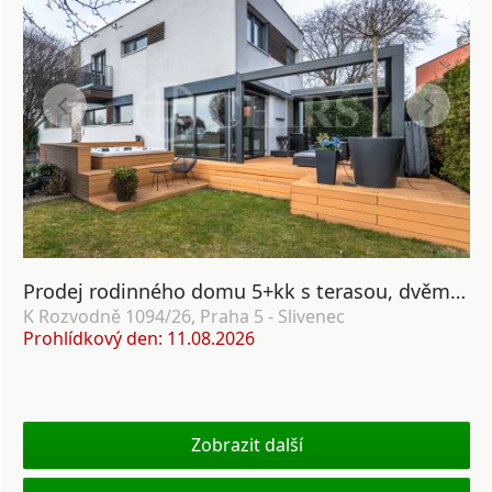
Prodej rodinného domu 5+kk s terasou, dvěma garážemi a zahradou, ul. K Rozvodně 1094/26, Praha 5 - Slivenec
K Rozvodně 1094/26, Praha 5 - Slivenec
Prohlídkový den: 11.08.2026
Zobrazit další