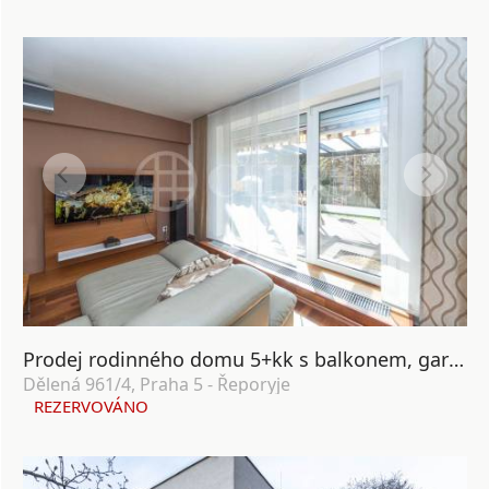
Prodej rodinného domu 5+kk s balkonem, garáží a zahradou, ul. Dělená 961/4, Praha 5 - Řeporyje
Dělená 961/4, Praha 5 - Řeporyje
REZERVOVÁNO