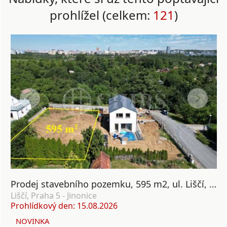
prohlížel (celkem:
121
)
Prodej stavebního pozemku, 595 m2, ul. Liščí, Nová Ves, Praha 5
Liščí, Praha 5 - Jinonice
Prohlídkový den: 15.08.2026
NOVINKA