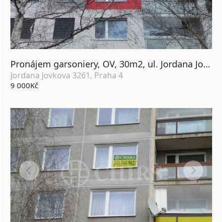
Pronájem garsoniery, OV, 30m2, ul. Jordana Jovkova 3261, P-4 Modřany
Jordana Jovkova 3261, Praha 4
9 000Kč