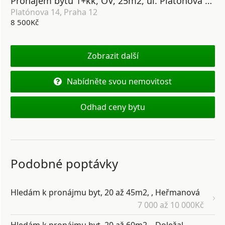
Pronájem bytu 1+kk, OV, 25m2, ul. Platónova 14, P-12 Modřany
Platónova 14, Praha 12
8 500Kč
Zobrazit další
Nabídněte svou nemovitost
Odhad ceny bytu
Podobné poptávky
Hledám k pronájmu byt, 20 až 45m2, , Heřmanová
7 000 až 10 000Kč