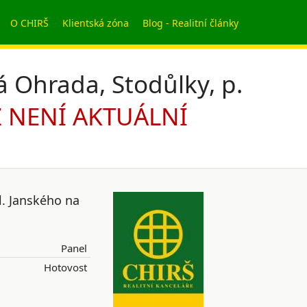
O CHIRŠ
Klientská zóna
Blog - Realitní články
á Ohrada, Stodůlky, p.
l. Janského na
Panel
Hotovost