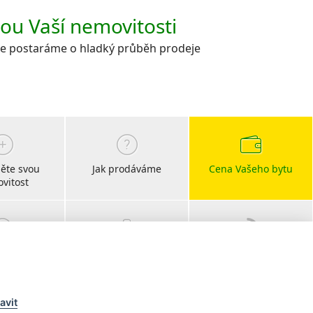
kou Vaší nemovitosti
 se postaráme o hladký průběh prodeje
ěte svou
Jak prodáváme
Cena Vašeho bytu
vitost
bočky
Kariéra
Blog
s CHIRŠ
realitní články
avit