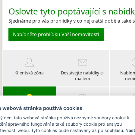
Oslovte tyto poptávající s nabíd
Sjednáme pro vás prohlídky v co nejkratší době a také
Nabídněte prohlídku Vaší nemovitosti
Klientská zóna
Dostávejte nabídky e-
Nabídn
mailem
nemo
o webová stránka používá cookies
Vyberte si svého
O CHIRŠ
Po
poradce
ý den, tato webová stránka používá nezbytné soubory cookie k
štění správného fungování a také soubory cookie pro analýzu
těvnosti webu. Tyto cookies bude nastaveny až po souhlasu.
Nast
Sledujte nás na: