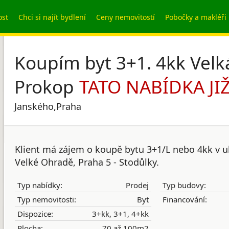
ost
Chci si najít bydlení
Ceny nemovitostí
Pobočky a makléři
Koupím byt 3+1. 4kk Velk
Prokop
Janského,Praha
Klient má zájem o koupě bytu 3+1/L nebo 4kk v u
Velké Ohradě, Praha 5 - Stodůlky.
Typ nabídky:
Prodej
Typ budovy:
Typ nemovitosti:
Byt
Financování:
Dispozice:
3+kk, 3+1, 4+kk
Plocha:
70 až 100m2