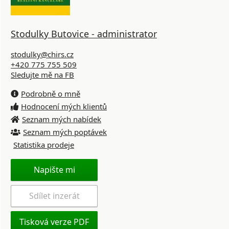
Stodulky Butovice - administrator
stodulky@chirs.cz
+420 775 755 509
Sledujte mě na FB
Podrobně o mně
Hodnocení mých klientů
Seznam mých nabídek
Seznam mých poptávek
Statistika prodeje
Napište mi
Sdílet inzerát
Tisková verze PDF