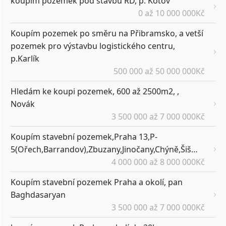
koupim pozemek pod stavbu RD, p. Kotov
0 až 10 000 000Kč
Koupím pozemek po směru na Přibramsko, a vetší
pozemek pro výstavbu logistického centru,
p.Karlík
500 000 až 50 000 000Kč
Hledám ke koupi pozemek, 600 až 2500m2, ,
Novák
3 500 000 až 7 000 000Kč
Koupím stavební pozemek,Praha 13,P-
5(Ořech,Barrandov),Zbuzany,Jinočany,Chýně,Šišmnová
4 000 000 až 8 000 000Kč
Koupím stavební pozemek Praha a okolí, pan
Baghdasaryan
3 500 000 až 7 000 000Kč