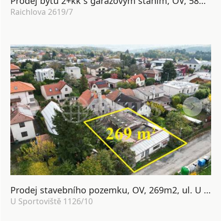
Prodej bytu 2+kk s garážovým stáním, OV, 58m2, ul. Raichlova 2619/7, Praha 5 - Stodůlky
Raichlova 2619/7
Prodej stavebního pozemku, OV, 269m2, ul. U Sportoviště 1126/10, Praha 5 - Slivenec
U Sportoviště 1126/10