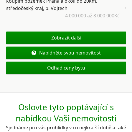
koupím pozemek Praha a okolí do 20km,
středočeský kraj, p. Vojtech
4 000 000 až 8 000 000Kč
Zobrazit další
Nabídněte svou nemovitost
Odhad ceny bytu
Oslovte tyto poptávající s
nabídkou Vaší nemovitosti
Sjednáme pro vás prohlídky v co nejkratší době a také