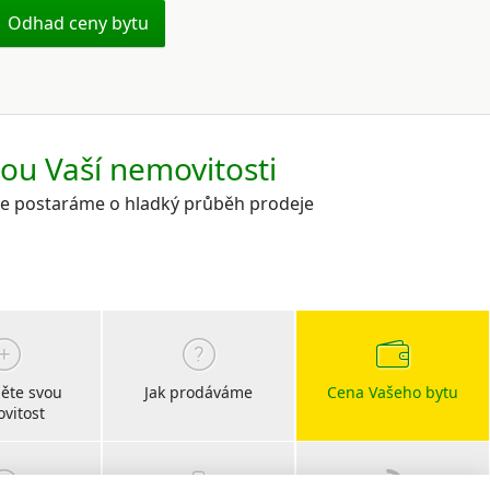
Odhad ceny bytu
kou Vaší nemovitosti
 se postaráme o hladký průběh prodeje
ěte svou
Jak prodáváme
Cena Vašeho bytu
vitost