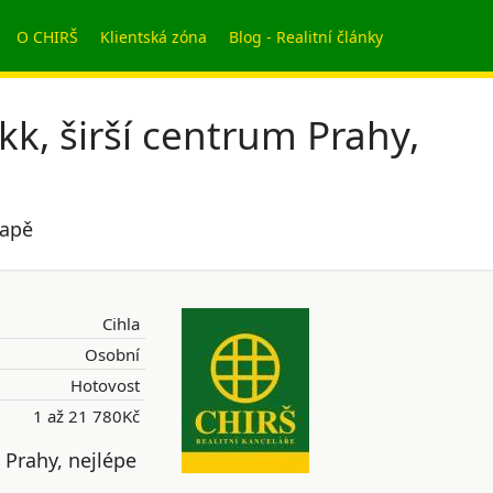
O CHIRŠ
Klientská zóna
Blog - Realitní články
kk, širší centrum Prahy,
mapě
Cihla
Osobní
Hotovost
1 až 21 780Kč
 Prahy, nejlépe