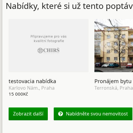
Nabídky, které si už tento poptáv
testovacia nabídka
Karlovo Nám., Praha
Terronská, Praha
15 000Kč
Zobrazit další
Nabídněte svou nemovitost