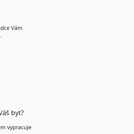
radce Vám
.
Váš byt?
em vypracuje