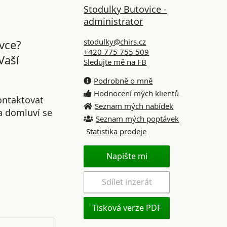
Stodulky Butovice -
administrator
stodulky@chirs.cz
vce?
+420 775 755 509
Vaší
Sledujte mě na FB
Podrobně o mně
Hodnocení mých klientů
ontaktovat
Seznam mých nabídek
 a domluví se
Seznam mých poptávek
Statistika prodeje
Napište mi
Sdílet inzerát
Tisková verze PDF