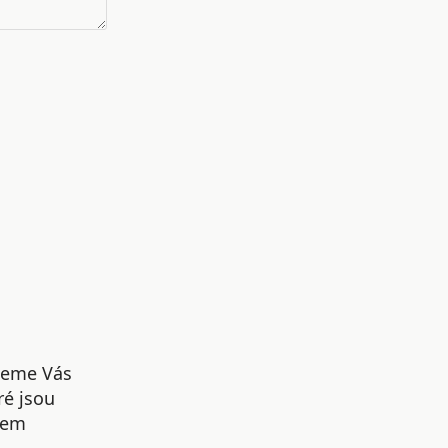
udeme Vás
ré jsou
šem