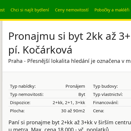
ost
Chci si najít bydlení
Ceny nemovitostí
Pobočky a makléři
Pronajmu si byt 2kk až 3+
pí. Kočárková
Praha - Přesnější lokalita hledání je označena v 
Typ nabídky:
Pronájem
Typ budovy:
Typ nemovitosti:
Byt
Typ vlastnictví:
Dispozice:
2+kk, 2+1, 3+kk
Financování:
Plocha:
30 až 90m2
Cena:
Paní si pronajme byt 2+kk až 3+kk v širším centru
u metra. Max. cena 18 000,- vč. poplatků.