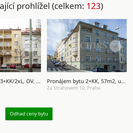
ající prohlížel (celkem:
123
)
Pronájem bytu 3+KK/2xL, OV, 68m2, ul. Terronská 657/43, P-6 Bubeneč
Pronájem bytu 2+KK, 57m2, ul. Za Strahovem 548/10, Praha 6 - Břevnov
Za Strahovem 10, Praha
Odhad ceny bytu