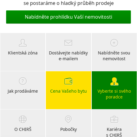
se postaráme o hladký průběh prodeje
Nabídněte prohlídku Vaší nemovitosti
Klientská zóna
Dostávejte nabídky
Nabídněte svou
e-mailem
nemovitost
Jak prodáváme
Cena Vašeho bytu
Vyberte si svého
poradce
O CHIRŠ
Pobočky
Kariéra
s CHIRŠ