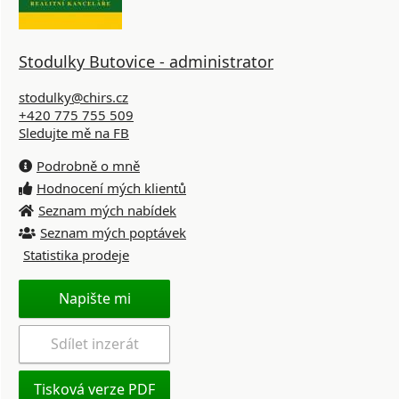
Stodulky Butovice - administrator
stodulky@chirs.cz
+420 775 755 509
Sledujte mě na FB
Podrobně o mně
Hodnocení mých klientů
Seznam mých nabídek
Seznam mých poptávek
Statistika prodeje
Napište mi
Sdílet inzerát
Tisková verze PDF