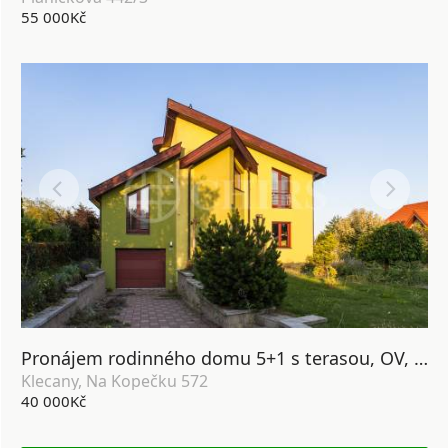
55 000Kč
Pronájem rodinného domu 5+1 s terasou, OV, 235m2, ul. Na Kopečku 572, Klecany, okr. Praha-východ
Klecany, Na Kopečku 572
40 000Kč