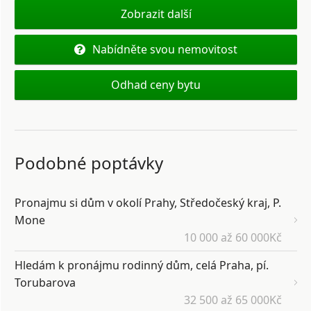
Zobrazit další
Nabídněte svou nemovitost
Odhad ceny bytu
Podobné poptávky
Pronajmu si dům v okolí Prahy, Středočeský kraj, P.
Mone
10 000 až 60 000Kč
Hledám k pronájmu rodinný dům, celá Praha, pí.
Torubarova
32 500 až 65 000Kč