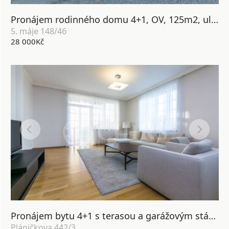
Pronájem rodinného domu 4+1, OV, 125m2, ul. 5. máje 148/46, Praha 5 - Stodůlky
5. máje 148/46
28 000Kč
Pronájem bytu 4+1 s terasou a garážovým stáním, OV, 174m2, ul. Pláničkova 442/3, Praha 6 - Veleslavín
Pláničkova 442/3