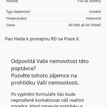
Plocha:
150 až 300m2
Typ vlastnictví:
Osobní
Financování:
Hotovost
Cena:
30 000 až 60 500Kč
Pan hleda k pronajmu RD na Praze 6.
Odpovídá Vaše nemovitost této
poptávce?
Pozvěte tohoto zájemce na
prohlídku Vaší nemovitosti.
Po vyplnění formuláře Vás bude
neprodleně kontaktovat náš realitní
poradce, který spravuje poptávku a