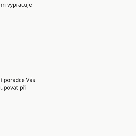
em vypracuje
ní poradce Vás
upovat při