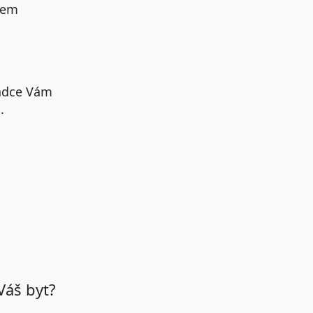
šem
radce Vám
.
Váš byt?