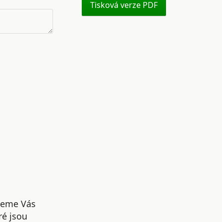
Tisková verze PDF
udeme Vás
ré jsou