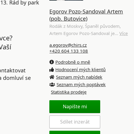
 13. Rád by park
Egorov Pozo-Sandoval Artem
(pob. Butovice)
Rodák z Moskvy, Španěl původem,
Artem Egorov Pozo-Sandoval je...
Více
vce?
a.egorov@chirs.cz
Vaší
+420 604 133 108
Podrobně o mně
Hodnocení mých klientů
ontaktovat
Seznam mých nabídek
 a domluví se
Seznam mých poptávek
Statistika prodeje
Napište mi
Sdílet inzerát