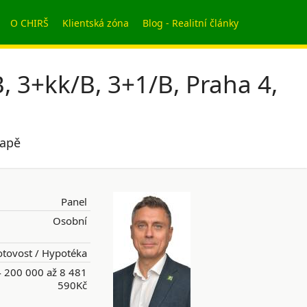
O CHIRŠ
Klientská zóna
Blog - Realitní články
, 3+kk/B, 3+1/B, Praha 4,
mapě
Panel
Osobní
tovost / Hypotéka
 200 000 až 8 481
590Kč