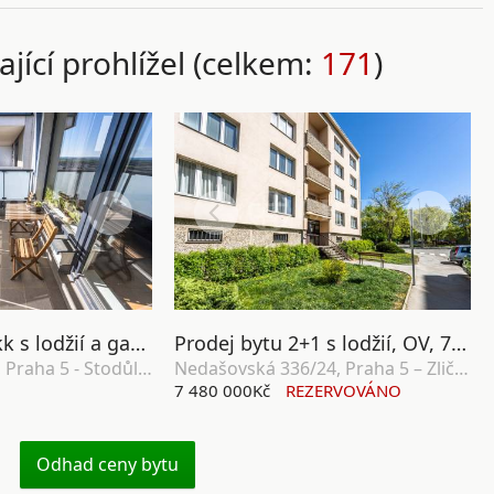
ající prohlížel (celkem:
171
)
Prodej bytu 2+kk s lodžií a garážovým stáním, OV, 58m², ul. Svitákova 2818/9, Praha 5 - Stodůlky
Prodej bytu 2+1 s lodžií, OV, 71 m2, Nedašovská 336/24, Praha 5 – Zličín
Svitákova 2818/9, Praha 5 - Stodůlky
Nedašovská 336/24, Praha 5 – Zličín.
7 480 000Kč
REZERVOVÁNO
Odhad ceny bytu