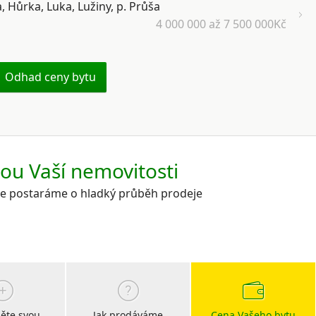
, Hůrka, Luka, Lužiny, p. Průša
4 000 000 až 7 500 000Kč
Odhad ceny bytu
kou Vaší nemovitosti
 se postaráme o hladký průběh prodeje
ěte svou
Jak prodáváme
Cena Vašeho bytu