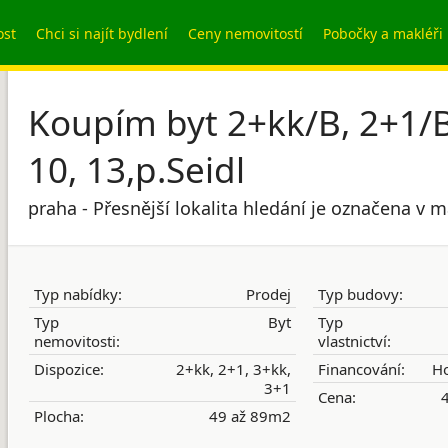
ost
Chci si najít bydlení
Ceny nemovitostí
Pobočky a makléři
Koupím byt 2+kk/B, 2+1/B
10, 13,p.Seidl
praha - Přesnější lokalita hledání je označena v 
Typ nabídky:
Prodej
Typ budovy:
Typ
Byt
Typ
nemovitosti:
vlastnictví:
Dispozice:
2+kk, 2+1, 3+kk,
Financování:
Ho
3+1
Cena:
4
Plocha:
49 až 89m2