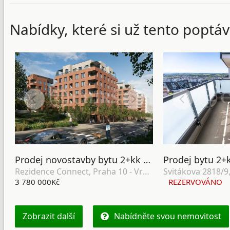
Nabídky, které si už tento poptáv
Prodej novostavby bytu 2+kk se zahradou, terasou, lodžií, sklepem a garážovým stáním, DV, 64 m2, Praha 10 - Vršovice
Rezidence Connect, Praha 10 - Vršovice
3 780 000Kč
REZERVOVÁNO
Zobrazit další
Nabídněte svou nemovitost