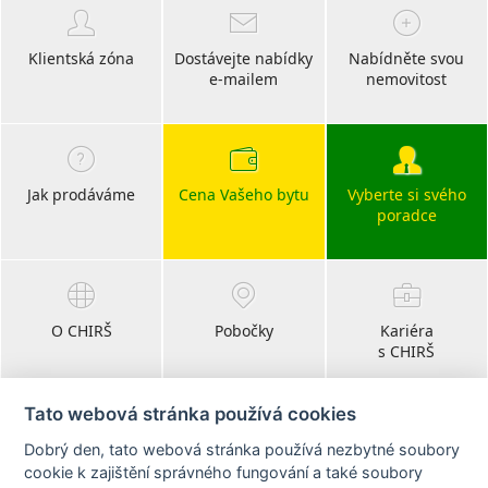
Klientská zóna
Dostávejte nabídky
Nabídněte svou
e-mailem
nemovitost
Jak prodáváme
Cena Vašeho bytu
Vyberte si svého
poradce
O CHIRŠ
Pobočky
Kariéra
s CHIRŠ
Tato webová stránka používá cookies
Dobrý den, tato webová stránka používá nezbytné soubory
Blog
cookie k zajištění správného fungování a také soubory
realitní články