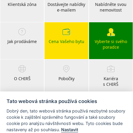
Klientská zóna
Dostávejte nabídky
Nabídněte svou
e-mailem
nemovitost
Jak prodáváme
Cena Vašeho bytu
Vyberte si svého
poradce
O CHIRŠ
Pobočky
Kariéra
s CHIRŠ
Tato webová stránka používá cookies
Dobrý den, tato webová stránka používá nezbytné soubory
Blog
cookie k zajištění správného fungování a také soubory
realitní články
cookie pro analýzu návštěvnosti webu. Tyto cookies bude
nastaveny až po souhlasu.
Nastavit