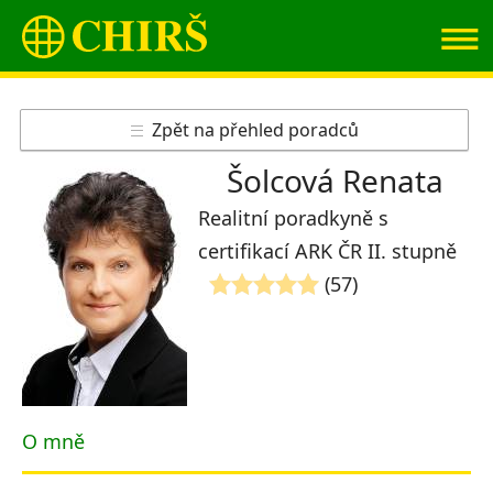
≡
Zpět na přehled poradců
Šolcová Renata
Realitní poradkyně s
certifikací ARK ČR II. stupně
(57)
O mně