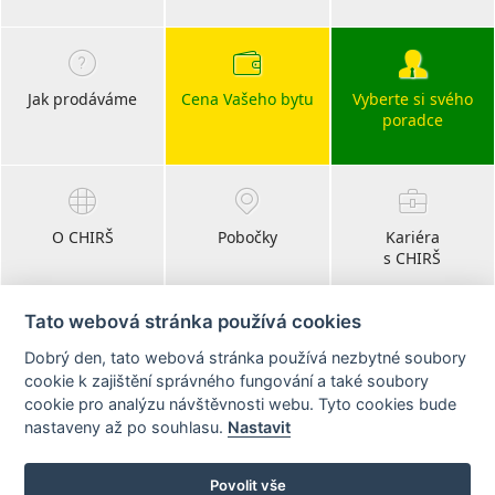
Jak prodáváme
Cena Vašeho bytu
Vyberte si svého
poradce
O CHIRŠ
Pobočky
Kariéra
s CHIRŠ
Tato webová stránka používá cookies
Dobrý den, tato webová stránka používá nezbytné soubory
Blog
cookie k zajištění správného fungování a také soubory
realitní články
cookie pro analýzu návštěvnosti webu. Tyto cookies bude
nastaveny až po souhlasu.
Nastavit
Sledujte nás na:
Povolit vše