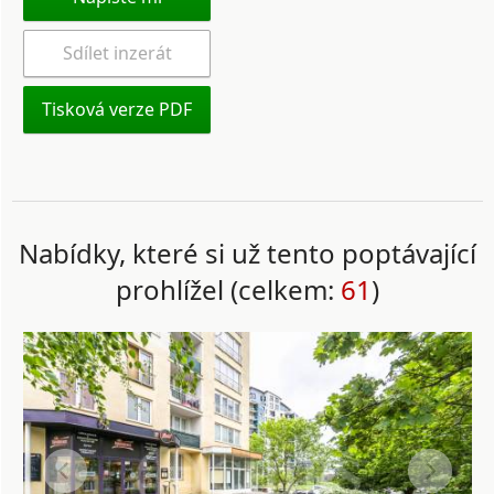
Sdílet inzerát
Tisková verze PDF
Nabídky, které si už tento poptávající
prohlížel (celkem:
61
)