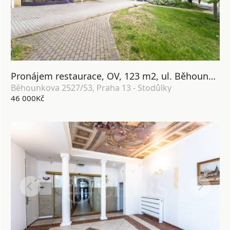
Pronájem restaurace, OV, 123 m2, ul. Běhounkova, Praha 13 - Stodůlky.
Běhounkova 2527/53, Praha 13 - Stodůlky
46 000Kč