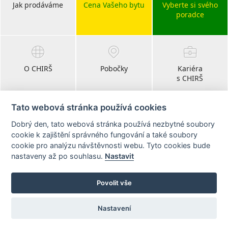
Jak prodáváme
Cena Vašeho bytu
Vyberte si svého
poradce
O CHIRŠ
Pobočky
Kariéra
s CHIRŠ
Tato webová stránka používá cookies
Dobrý den, tato webová stránka používá nezbytné soubory
Blog
cookie k zajištění správného fungování a také soubory
realitní články
cookie pro analýzu návštěvnosti webu. Tyto cookies bude
nastaveny až po souhlasu.
Nastavit
Sledujte nás na:
Povolit vše
Nastavení
© 2011 - 2026 CHIRŠ realitní kanceláře ·
Právní ujednání