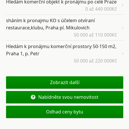
Hledám komerční objekt k pronájmu po celé Praze
0 až 440 000Kč
sháním k pronajmu KO s účelem otvíraní
restaurace,klubu, Praha pí. Mikulovich
50 000 až 110 000Kč
Hledám k pronájmu komerční prostory 50-150 m2,
Praha 1, p. Petr
50 000 až 220 000Kč
Zobrazit další
Nabídněte svou nemovitost
Odhad ceny bytu