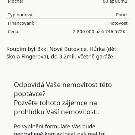
Plocha:
60 až 80m2
Typ budovy:
Panel
Financování:
Hotovost
Cena:
2 800 000 až 6 746 572Kč
Koupím byt 3kk, Nové Butovice, Hůrka (děti
škola Fingerova), do 3.2mil. včetně garáže
Odpovídá Vaše nemovitost této
poptávce?
Pozvěte tohoto zájemce na
prohlídku Vaší nemovitosti.
Po vyplnění formuláře Vás bude
neprodleně kontaktovat náš realitní