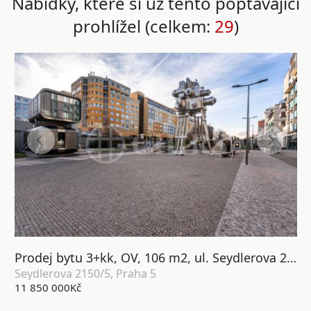
Nabídky, které si už tento poptávající
prohlížel (celkem:
29
)
Prodej bytu 3+kk, OV, 106 m2, ul. Seydlerova 2150/5, Praha 5 - Nové Butovice
Seydlerova 2150/5, Praha 5
11 850 000Kč