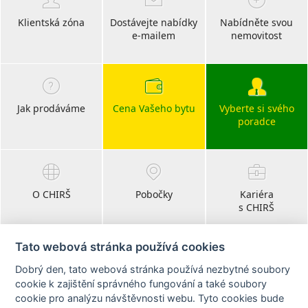
Klientská zóna
Dostávejte nabídky
Nabídněte svou
e-mailem
nemovitost
Jak prodáváme
Cena Vašeho bytu
Vyberte si svého
poradce
O CHIRŠ
Pobočky
Kariéra
s CHIRŠ
Tato webová stránka používá cookies
Dobrý den, tato webová stránka používá nezbytné soubory
Blog
cookie k zajištění správného fungování a také soubory
realitní články
cookie pro analýzu návštěvnosti webu. Tyto cookies bude