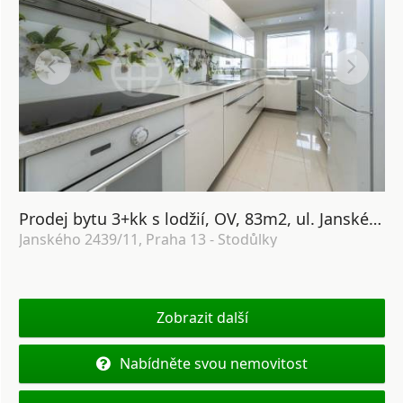
Prodej bytu 3+kk s lodžií, OV, 83m2, ul. Janského 2439/11, Praha 13 - Stodůlky
Janského 2439/11, Praha 13 - Stodůlky
Zobrazit další
Nabídněte svou nemovitost