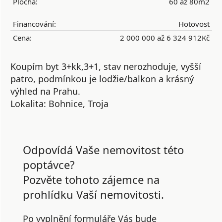
Plocha:
60 až 80m2
Financování:
Hotovost
Cena:
2 000 000 až 6 324 912Kč
Koupím byt 3+kk,3+1, stav nerozhoduje, vyšší
patro, podmínkou je lodžie/balkon a krásný
výhled na Prahu.
Lokalita: Bohnice, Troja
Odpovídá Vaše nemovitost této
poptávce?
Pozvěte tohoto zájemce na
prohlídku Vaší nemovitosti.
Po vyplnění formuláře Vás bude