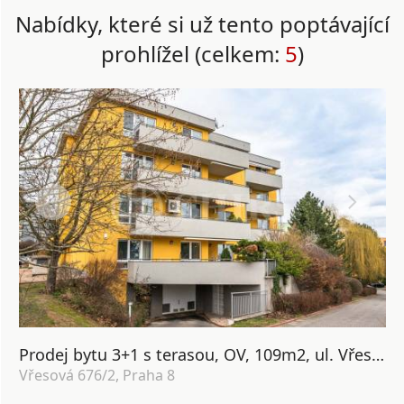
Nabídky, které si už tento poptávající
prohlížel (celkem:
5
)
Prodej bytu 3+1 s terasou, OV, 109m2, ul. Vřesová 676/2, Praha 8 - Velká skála
Vřesová 676/2, Praha 8