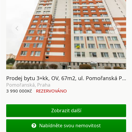
Prodej bytu 3+kk, OV, 67m2, ul. Pomořanská Praha - Troja
Pomořanská, Praha
3 990 000Kč
REZERVOVÁNO
Zobrazit další
Nabídněte svou nemovitost