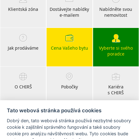
Klientská zóna
Dostávejte nabídky
Nabídněte svou
e-mailem
nemovitost
Jak prodáváme
Cena Vašeho bytu
Vyberte si svého
poradce
O CHIRŠ
Pobočky
Kariéra
s CHIRŠ
Tato webová stránka používá cookies
Dobrý den, tato webová stránka používá nezbytné soubory
Blog
cookie k zajištění správného fungování a také soubory
realitní články
cookie pro analýzu návštěvnosti webu. Tyto cookies bude