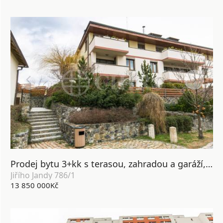
Prodej bytu 3+kk s terasou, zahradou a garáží, OV, 91m2, ul. Jiřího Jandy 786/1, Praha 7 - Troja
Jiřího Jandy 786/1
13 850 000Kč