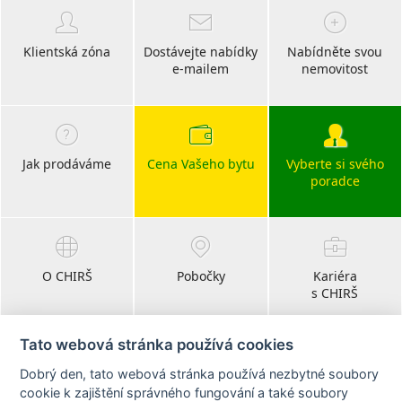
Klientská zóna
Dostávejte nabídky
Nabídněte svou
e-mailem
nemovitost
Jak prodáváme
Cena Vašeho bytu
Vyberte si svého
poradce
O CHIRŠ
Pobočky
Kariéra
s CHIRŠ
Tato webová stránka používá cookies
Dobrý den, tato webová stránka používá nezbytné soubory
Blog
cookie k zajištění správného fungování a také soubory