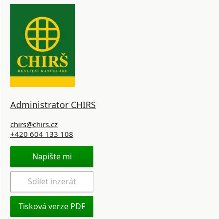
Administrator CHIRS
chirs@chirs.cz
+420 604 133 108
Napište mi
Sdílet inzerát
Tisková verze PDF