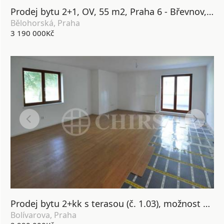
Prodej bytu 2+1, OV, 55 m2, Praha 6 - Břevnov, ul. Bělohorská
Bělohorská, Praha
3 190 000Kč
Prodej bytu 2+kk s terasou (č. 1.03), možnost dokoupit garáž. stání, 67 m2, ul. Bolívarova, P-6 Břevnov
Bolívarova, Praha