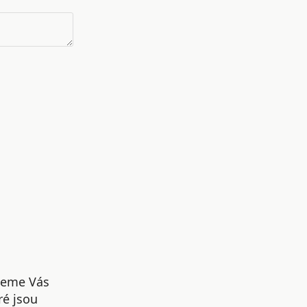
udeme Vás
ré jsou