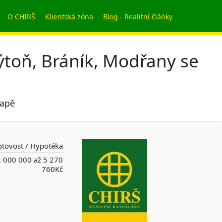
O CHIRŠ
Klientská zóna
Blog - Realitní články
toň, Bráník, Modřany se
mapě
tovost / Hypotéka
 000 000 až 5 270
760Kč