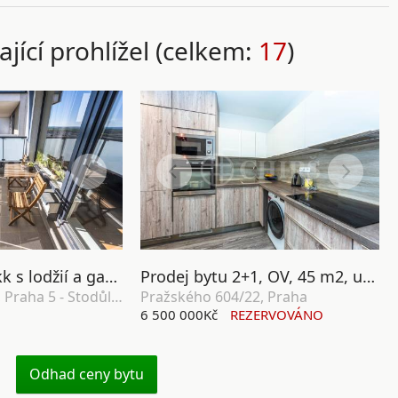
ající prohlížel (celkem:
17
)
Prodej bytu 2+kk s lodžií a garážovým stáním, OV, 58m², ul. Svitákova 2818/9, Praha 5 - Stodůlky
Prodej bytu 2+1, OV, 45 m2, ul. Pražského 604/22, Praha 5 - Barrandov
Svitákova 2818/9, Praha 5 - Stodůlky
Pražského 604/22, Praha
6 500 000Kč
REZERVOVÁNO
Odhad ceny bytu