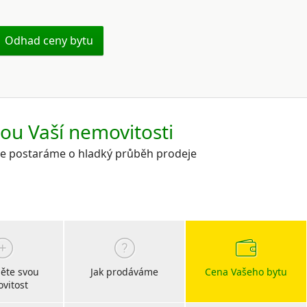
Odhad ceny bytu
kou Vaší nemovitosti
 se postaráme o hladký průběh prodeje
ěte svou
Jak prodáváme
Cena Vašeho bytu
vitost