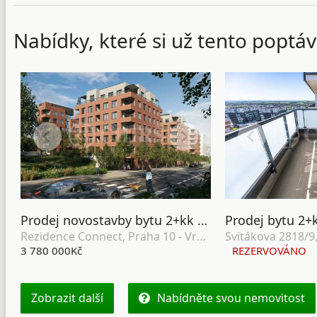
Nabídky, které si už tento poptáv
Prodej novostavby bytu 2+kk se zahradou, terasou, lodžií, sklepem a garážovým stáním, DV, 64 m2, Praha 10 - Vršovice
Rezidence Connect, Praha 10 - Vršovice
3 780 000Kč
REZERVOVÁNO
Zobrazit další
Nabídněte svou nemovitost