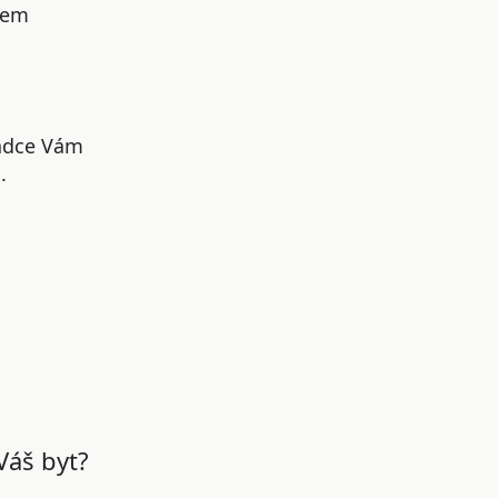
šem
radce Vám
.
Váš byt?