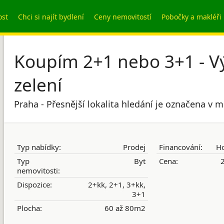
ost
Chci si najít bydlení
Ceny nemovitostí
Pobočky a makléři
Koupím 2+1 nebo 3+1 - Vý
zelení
Praha - Přesnější lokalita hledání je označena v 
Typ nabídky:
Prodej
Financování:
Ho
Typ
Byt
Cena:
2
nemovitosti:
Dispozice:
2+kk, 2+1, 3+kk,
3+1
Plocha:
60 až 80m2