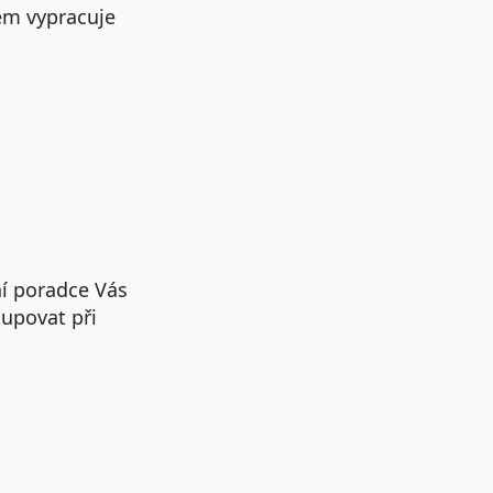
em vypracuje
ní poradce Vás
upovat při