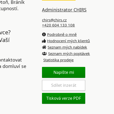
ýtoň, Bráník
tupností.
Administrator CHIRS
chirs@chirs.cz
+420 604 133 108
vce?
Podrobně o mně
Vaší
Hodnocení mých klientů
Seznam mých nabídek
Seznam mých poptávek
ontaktovat
Statistika prodeje
 a domluví se
Napište mi
Sdílet inzerát
Tisková verze PDF