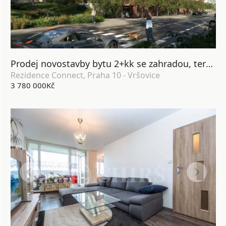
Prodej novostavby bytu 2+kk se zahradou, terasou, lodžií, sklepem a garážovým stáním, DV, 64 m2, Praha 10 - Vršovice
Rezidence Connect, Praha 10 - Vršovice
3 780 000Kč