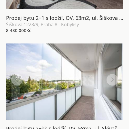
Prodej bytu 2+1 s lodžií, OV, 63m2, ul. Šiškova 1228/9, Praha 8 - Kobylisy
Šiškova 1228/9, Praha 8 - Kobylisy
8 480 000Kč
Prodej bytu 2+kk s lodžií, DV, 58m2, ul. Slévačská 902/11, Praha 9 - Hloubětín