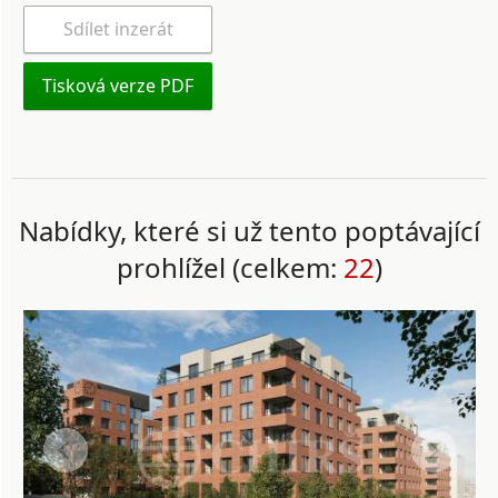
Sdílet inzerát
Tisková verze PDF
Nabídky, které si už tento poptávající
prohlížel (celkem:
22
)