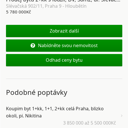
Slévačská 902/11, Praha 9 - Hloubětín
5 780 000Kč
Zobrazit další
Nabídněte svou nemovitost
Odhad ceny bytu
Podobné poptávky
Koupim byt 1+kk, 1+1, 2+kk celá Praha, blizko
okoli, pi. Nikitina
3 850 000 až 5 500 000Kč