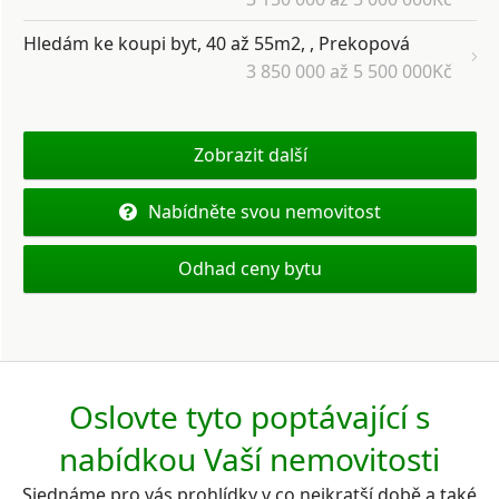
Hledám ke koupi byt, 40 až 55m2, , Prekopová
3 850 000 až 5 500 000Kč
Zobrazit další
Nabídněte svou nemovitost
Odhad ceny bytu
Oslovte tyto poptávající s
nabídkou Vaší nemovitosti
Sjednáme pro vás prohlídky v co nejkratší době a také