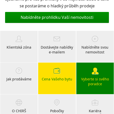
se postaráme o hladký průběh prodeje
Nabídněte prohlídku Vaší nemovitosti
Klientská zóna
Dostávejte nabídky
Nabídněte svou
e-mailem
nemovitost
Jak prodáváme
Cena Vašeho bytu
Vyberte si svého
poradce
O CHIRŠ
Pobočky
Kariéra