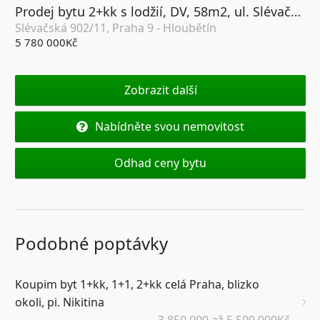
Prodej bytu 2+kk s lodžií, DV, 58m2, ul. Slévačská 902/11, Praha 9 - Hloubětín
Slévačská 902/11, Praha 9 - Hloubětín
5 780 000Kč
Zobrazit další
Nabídněte svou nemovitost
Odhad ceny bytu
Podobné poptávky
Koupim byt 1+kk, 1+1, 2+kk celá Praha, blizko
okoli, pi. Nikitina