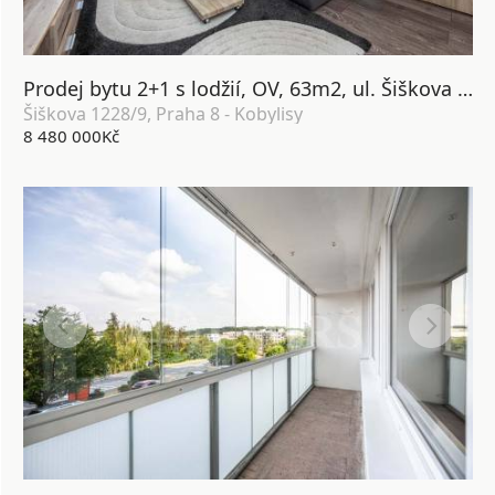
Prodej bytu 2+1 s lodžií, OV, 63m2, ul. Šiškova 1228/9, Praha 8 - Kobylisy
Šiškova 1228/9, Praha 8 - Kobylisy
8 480 000Kč