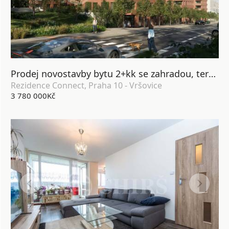
Prodej novostavby bytu 2+kk se zahradou, terasou, lodžií, sklepem a garážovým stáním, DV, 64 m2, Praha 10 - Vršovice
Rezidence Connect, Praha 10 - Vršovice
3 780 000Kč