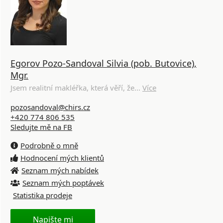
Egorov Pozo-Sandoval Silvia (pob. Butovice),
Mgr.
Jsem realitní makléřka, která věří, že...
Více
pozosandoval@chirs.cz
+420 774 806 535
Sledujte mě na FB
Podrobně o mně
Hodnocení mých klientů
Seznam mých nabídek
Seznam mých poptávek
Statistika prodeje
Napište mi