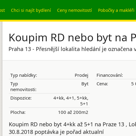
ost
Chci si najít bydlení
Ceny nemovitostí
Pobočky a makléři
Koupim RD nebo byt na Pr
Praha 13 - Přesnější lokalita hledání je označena
Typ nabídky:
Prodej
Financování:
Typ
Byt
Cena:
5 
nemovitosti:
Dispozice:
4+kk, 4+1, 5+kk,
5+1
Plocha:
100 až 200m2
Koupim RD nebo byt 4+kk až 5+1 na Praze 13 , Lok
30.8.2018 poptávka je pořad aktualní