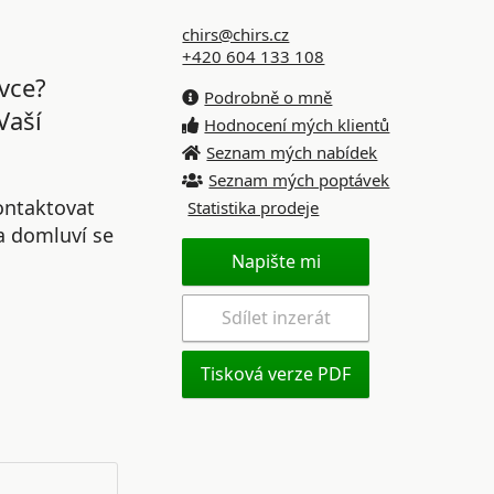
chirs@chirs.cz
+420 604 133 108
vce?
Podrobně o mně
Vaší
Hodnocení mých klientů
Seznam mých nabídek
Seznam mých poptávek
ontaktovat
Statistika prodeje
 a domluví se
Napište mi
Sdílet inzerát
Tisková verze PDF