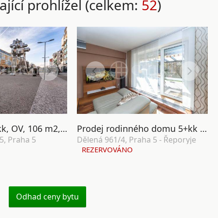
ající prohlížel (celkem:
52
)
Prodej bytu 3+kk, OV, 106 m2, ul. Seydlerova 2150/5, Praha 5 - Nové Butovice
Prodej rodinného domu 5+kk s balkonem, garáží a zahradou, ul. Dělená 961/4, Praha 5 - Řeporyje
5, Praha 5
Dělená 961/4, Praha 5 - Řeporyje
REZERVOVÁNO
Odhad ceny bytu