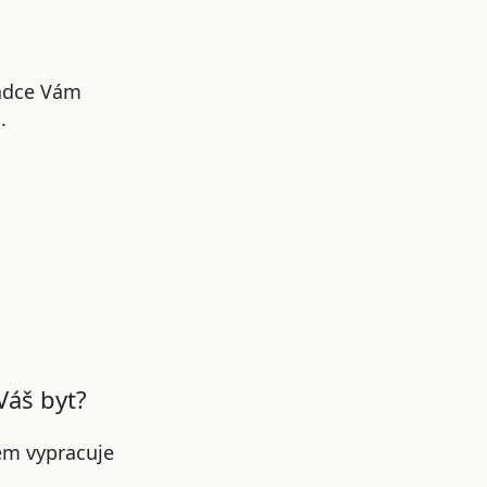
radce Vám
.
Váš byt?
em vypracuje