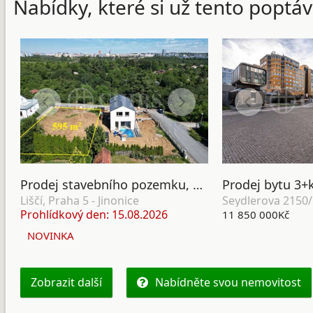
Nabídky, které si už tento poptáv
Prodej stavebního pozemku, 595 m2, ul. Liščí, Nová Ves, Praha 5
Liščí, Praha 5 - Jinonice
Seydlerova 2150/
Prohlídkový den: 15.08.2026
11 850 000Kč
NOVINKA
Zobrazit další
Nabídněte svou nemovitost