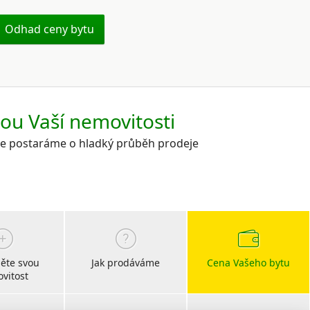
Odhad ceny bytu
kou Vaší nemovitosti
 se postaráme o hladký průběh prodeje
ěte svou
Jak prodáváme
Cena Vašeho bytu
vitost