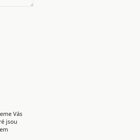
udeme Vás
ré jsou
šem