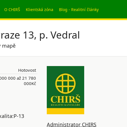
O CHIRŠ
Klientská zóna
Blog - Realitní články
aze 13, p. Vedral
 v mapě
Hotovost
000 000 až 21 780
000Kč
alita:P-13
Administrator CHIRS