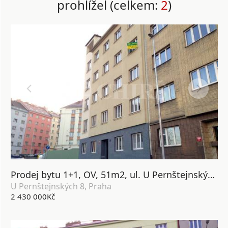
prohlížel (celkem:
2
)
Prodej bytu 1+1, OV, 51m2, ul. U Pernštejnských 1379/8, Praha 4
U Pernštejnských 8, Praha
2 430 000Kč