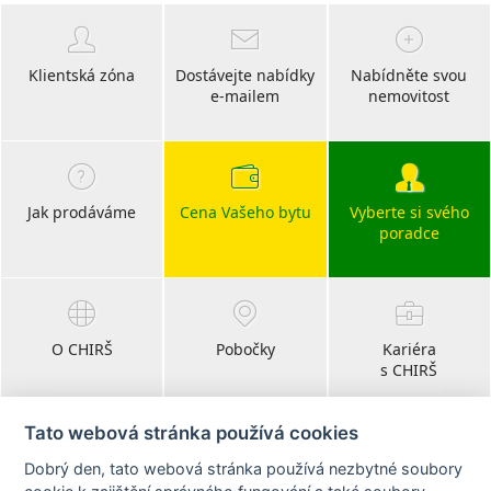
Klientská zóna
Dostávejte nabídky
Nabídněte svou
e-mailem
nemovitost
Jak prodáváme
Cena Vašeho bytu
Vyberte si svého
poradce
O CHIRŠ
Pobočky
Kariéra
s CHIRŠ
Tato webová stránka používá cookies
Dobrý den, tato webová stránka používá nezbytné soubory
Blog