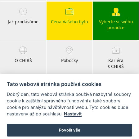
Jak prodáváme
Cena Vašeho bytu
Vyberte si svého
poradce
O CHIRŠ
Pobočky
Kariéra
s CHIRŠ
Tato webová stránka používá cookies
Dobrý den, tato webová stránka používá nezbytné soubory
Blog
cookie k zajištění správného fungování a také soubory
realitní články
cookie pro analýzu návštěvnosti webu. Tyto cookies bude
nastaveny až po souhlasu.
Nastavit
Sledujte nás na:
Povolit vše