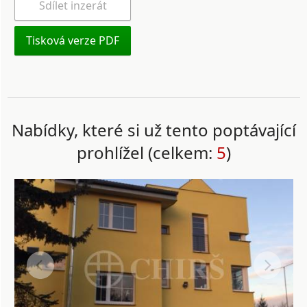
Sdílet inzerát
Tisková verze PDF
Nabídky, které si už tento poptávající
prohlížel (celkem:
5
)