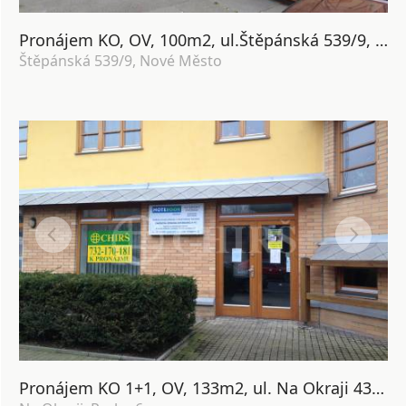
Pronájem KO, OV, 100m2, ul.Štěpánská 539/9, Nové Město
Štěpánská 539/9, Nové Město
Pronájem KO 1+1, OV, 133m2, ul. Na Okraji 439/44a, Praha 6 - Veleslavín