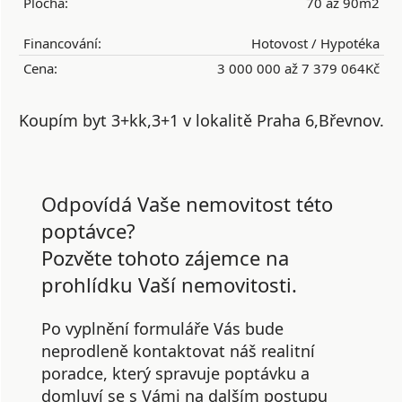
Plocha:
70 až 90m2
Financování:
Hotovost / Hypotéka
Cena:
3 000 000 až 7 379 064Kč
Koupím byt 3+kk,3+1 v lokalitě Praha 6,Břevnov.
Odpovídá Vaše nemovitost této
poptávce?
Pozvěte tohoto zájemce na
prohlídku Vaší nemovitosti.
Po vyplnění formuláře Vás bude
neprodleně kontaktovat náš realitní
poradce, který spravuje poptávku a
domluví se s Vámi na dalším postupu