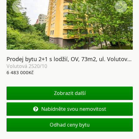
Prodej bytu 2+1 s lodžií, OV, 73m2, ul. Volutová 2520/10, Praha 5 - Hůrka
Volutová 2520/10
6 483 000Kč
Zobrazit další
Nabídněte svou nemovitost
Odhad ceny bytu