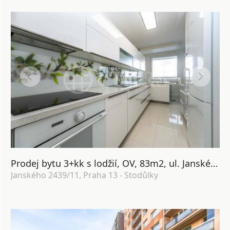
Prodej bytu 3+kk s lodžií, OV, 83m2, ul. Janského 2439/11, Praha 13 - Stodůlky
Janského 2439/11, Praha 13 - Stodůlky