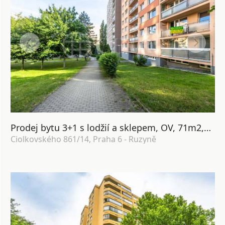
Prodej bytu 3+1 s lodžií a sklepem, OV, 71m2,ul. Ciolkovského 861/14, Praha 6 - Ruzyně
Ciolkovského 861/14, Praha 6 - Ruzyně