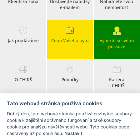
Klientská zóna
Dostávejte nabídky
Nabídněte svou
e-mailem
nemovitost
Jak prodáváme
Cena Vašeho bytu
Vyberte si svého
poradce
O CHIRŠ
Pobočky
Kariéra
s CHIRŠ
Tato webová stránka používá cookies
Dobrý den, tato webová stránka používá nezbytné soubory
Blog
cookie k zajištění správného fungování a také soubory
realitní články
cookie pro analýzu návštěvnosti webu. Tyto cookies bude
nastaveny až po souhlasu.
Nastavit