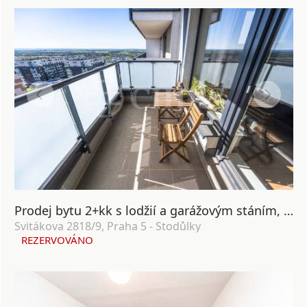
Prodej bytu 2+kk s lodžií a garážovým stáním, OV, 58m², ul. Svitákova 2818/9, Praha 5 - Stodůlky
Svitákova 2818/9, Praha 5 - Stodůlky
REZERVOVÁNO