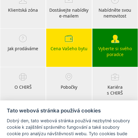
Klientská zóna
Dostávejte nabídky
Nabídněte svou
e-mailem
nemovitost
Jak prodáváme
Cena Vašeho bytu
Vyberte si svého
poradce
O CHIRŠ
Pobočky
Kariéra
s CHIRŠ
Tato webová stránka používá cookies
Dobrý den, tato webová stránka používá nezbytné soubory
Blog
cookie k zajištění správného fungování a také soubory
realitní články
cookie pro analýzu návštěvnosti webu. Tyto cookies bude