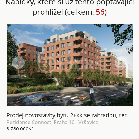
Nabídky, které si už tento poptávající
prohlížel (celkem:
56
)
Prodej novostavby bytu 2+kk se zahradou, terasou, lodžií, sklepem a garážovým stáním, DV, 64 m2, Praha 10 - Vršovice
Rezidence Connect, Praha 10 - Vršovice
3 780 000Kč