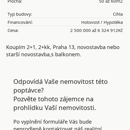
Plocha:
50 až 60m2
Typ budovy:
Cihla
Financování:
Hotovost / Hypotéka
Cena:
2 500 000 až 6 324 912Kč
Koupím 2+1, 2+kk, Praha 13, novostavba nebo
starší novostavba,s balkonem.
Odpovídá Vaše nemovitost této
poptávce?
Pozvěte tohoto zájemce na
prohlídku Vaší nemovitosti.
Po vyplnění formuláře Vás bude
neprodleně kontaktovat náš realitní