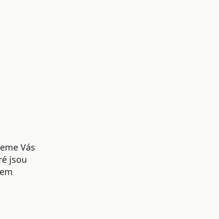
udeme Vás
ré jsou
šem