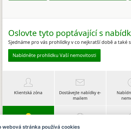
Oslovte tyto poptávající s nabíd
Sjednáme pro vás prohlídky v co nejkratší době a také
Nabídněte prohlídku Vaší nemovitosti
Klientská zóna
Dostávejte nabídky e-
Nabídn
mailem
nemo
o webová stránka používá cookies
Vyberte si svého
O CHIRŠ
Po