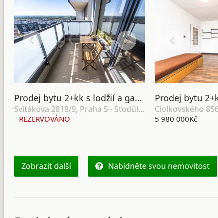
Prodej bytu 2+kk s lodžií a garážovým stáním, OV, 58m², ul. Svitákova 2818/9, Praha 5 - Stodůlky
Svitákova 2818/9, Praha 5 - Stodůlky
REZERVOVÁNO
5 980 000Kč
Zobrazit další
Nabídněte svou nemovitost