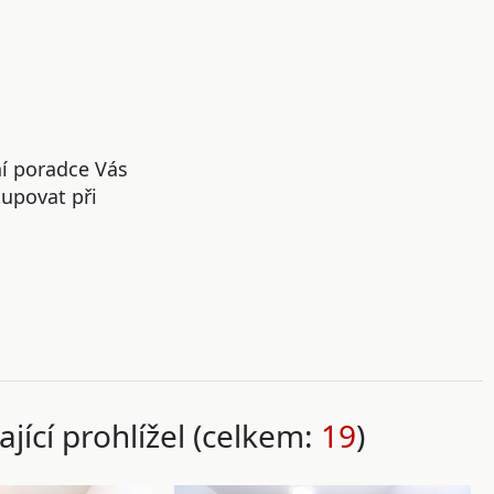
ní poradce Vás
upovat při
ající prohlížel (celkem:
19
)