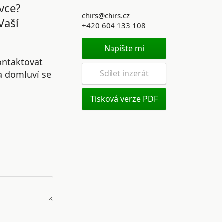
vce?
chirs@chirs.cz
Vaší
+420 604 133 108
Napište mi
ontaktovat
Sdílet inzerát
 a domluví se
Tisková verze PDF