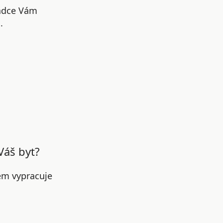
radce Vám
.
Váš byt?
em vypracuje