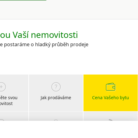
kou Vaší nemovitosti
 se postaráme o hladký průběh prodeje
ěte svou
Jak prodáváme
Cena Vašeho bytu
vitost
bočky
Kariéra
Blog