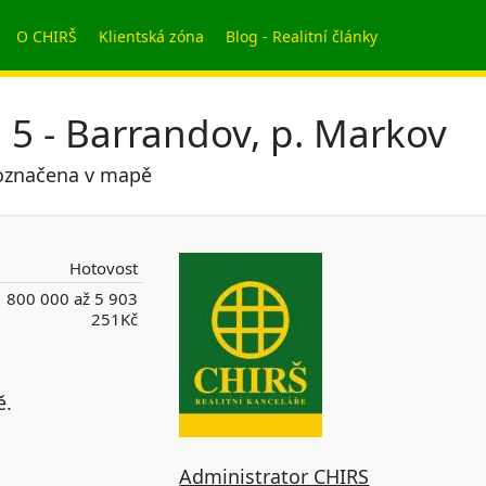
O CHIRŠ
Klientská zóna
Blog - Realitní články
 5 - Barrandov, p. Markov
e označena v mapě
Hotovost
 800 000 až 5 903
251Kč
ě.
Administrator CHIRS