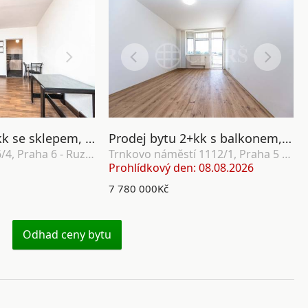
Prodej bytu 2+kk se sklepem, OV, 46m2, ul. Ciolkovského 856/4, Praha 6 - Ruzyně
Prodej bytu 2+kk s balkonem, OV, 68m2, ul. Trnkovo náměstí 1112/1, Praha 5 - Hlubočepy
Ciolkovského 856/4, Praha 6 - Ruzyně
Trnkovo náměstí 1112/1, Praha 5 - Hlubočepy
Prohlídkový den: 08.08.2026
7 780 000Kč
Odhad ceny bytu