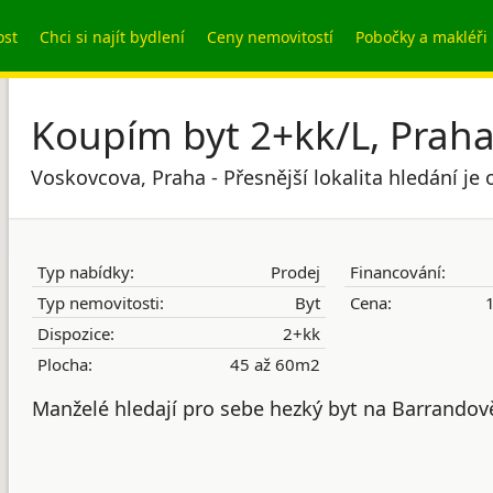
ost
Chci si najít bydlení
Ceny nemovitostí
Pobočky a makléři
Koupím byt 2+kk/L, Praha
Voskovcova, Praha - Přesnější lokalita hledání j
Typ nabídky:
Prodej
Financování:
Typ nemovitosti:
Byt
Cena:
1
Dispozice:
2+kk
Plocha:
45 až 60m2
Manželé hledají pro sebe hezký byt na Barrandov