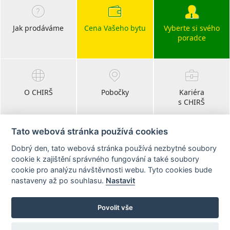
Jak prodáváme
Cena Vašeho bytu
Vyberte si svého
poradce
O CHIRŠ
Pobočky
Kariéra
s CHIRŠ
Tato webová stránka používá cookies
Dobrý den, tato webová stránka používá nezbytné soubory
Blog
cookie k zajištění správného fungování a také soubory
realitní články
cookie pro analýzu návštěvnosti webu. Tyto cookies bude
nastaveny až po souhlasu.
Nastavit
Sledujte nás na:
Povolit vše