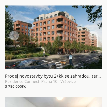
Prodej novostavby bytu 2+kk se zahradou, terasou, lodžií, sklepem a garážovým stáním, DV, 64 m2, Praha 10 - Vršovice
Rezidence Connect, Praha 10 - Vršovice
3 780 000Kč