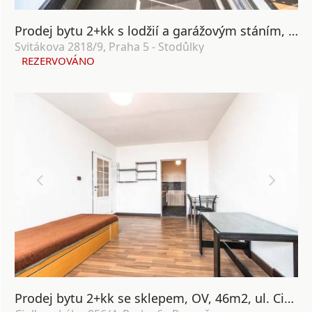
Prodej bytu 2+kk s lodžií a garážovým stáním, OV, 58m², ul. Svitákova 2818/9, Praha 5 - Stodůlky
Svitákova 2818/9, Praha 5 - Stodůlky
REZERVOVÁNO
Prodej bytu 2+kk se sklepem, OV, 46m2, ul. Ciolkovského 856/4, Praha 6 - Ruzyně