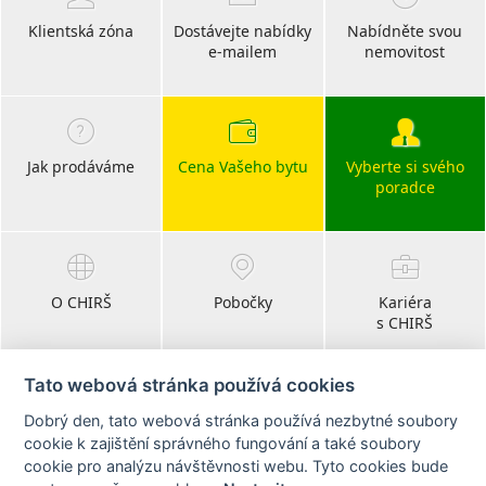
Klientská zóna
Dostávejte nabídky
Nabídněte svou
e-mailem
nemovitost
Jak prodáváme
Cena Vašeho bytu
Vyberte si svého
poradce
O CHIRŠ
Pobočky
Kariéra
s CHIRŠ
Tato webová stránka používá cookies
Dobrý den, tato webová stránka používá nezbytné soubory
Blog
cookie k zajištění správného fungování a také soubory
realitní články
cookie pro analýzu návštěvnosti webu. Tyto cookies bude