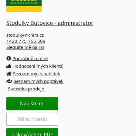
Stodulky Butovice - administrator
stodulky@chirs.cz
+420 775 755 509
Sledujte mě na FB
Podrobně o mně
Hodnocení mých klientů
Seznam mých nabídek
Seznam mých poptávek
Statistika prodeje
Napište mi
Sdílet inzerát
Tisková verze PDF