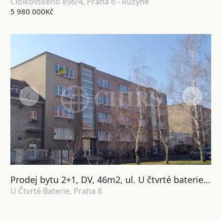
Ciolkovského 856/4, Praha 6 - Ruzyně
5 980 000Kč
Prodej bytu 2+1, DV, 46m2, ul. U čtvrté baterie 1958/3, Praha 6 Břevnov
U Čtvrté Baterie, Praha 6