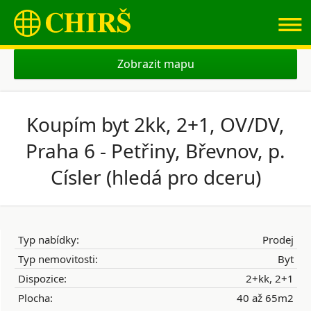
≡
Zobrazit mapu
Koupím byt 2kk, 2+1, OV/DV,
Praha 6 - Petřiny, Břevnov, p.
Císler (hledá pro dceru)
Typ nabídky:
Prodej
Typ nemovitosti:
Byt
Dispozice:
2+kk, 2+1
Plocha:
40 až 65m2