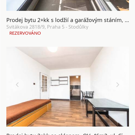
Prodej bytu 2+kk s lodžií a garážovým stáním, OV, 58m², ul. Svitákova 2818/9, Praha 5 - Stodůlky
Svitákova 2818/9, Praha 5 - Stodůlky
REZERVOVÁNO