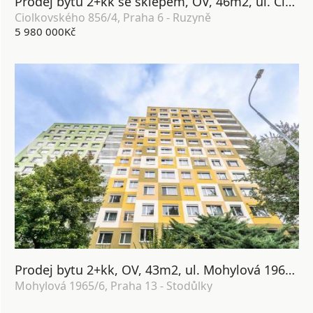
Prodej bytu 2+kk se sklepem, OV, 46m2, ul. Ciolkovského 856/4, Praha 6 - Ruzyně
Ciolkovského 856/4, Praha 6 - Ruzyně
5 980 000Kč
Prodej bytu 2+kk, OV, 43m2, ul. Mohylová 1965/6, Praha 13 - Stodůlky
Mohylová 1965/6, Praha 13 - Stodůlky