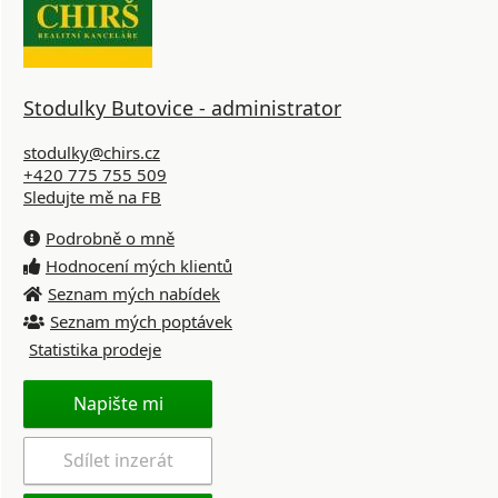
Stodulky Butovice - administrator
stodulky@chirs.cz
+420 775 755 509
Sledujte mě na FB
Podrobně o mně
Hodnocení mých klientů
Seznam mých nabídek
Seznam mých poptávek
Statistika prodeje
Napište mi
Sdílet inzerát