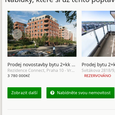
Prodej novostavby bytu 2+kk se zahradou, terasou, lodžií, sklepem a garážovým stáním, DV, 64 m2, Praha 10 - Vršovice
Rezidence Connect, Praha 10 - Vršovice
3 780 000Kč
REZERVOVÁNO
Zobrazit další
Nabídněte svou nemovitost