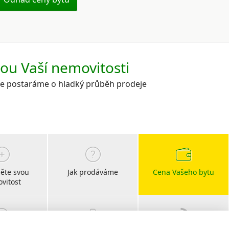
kou Vaší nemovitosti
 se postaráme o hladký průběh prodeje
ěte svou
Jak prodáváme
Cena Vašeho bytu
vitost