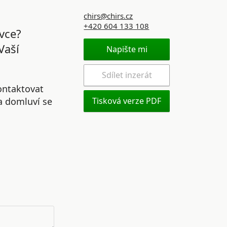
chirs@chirs.cz
+420 604 133 108
vce?
Vaší
Napište mi
Sdílet inzerát
ontaktovat
 a domluví se
Tisková verze PDF