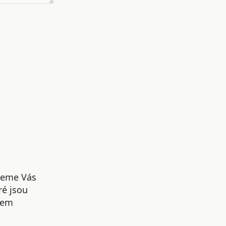
udeme Vás
ré jsou
šem