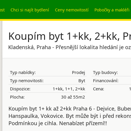
ost
Chci si najít bydlení
Ceny nemovitostí
Pobočky a makléři
Koupím byt 1+kk, 2+kk, P
Kladenská, Praha - Přesnější lokalita hledání je 
Typ nabídky:
Prodej
Typ budovy:
Typ nemovitosti:
Byt
Financování:
Dispozice:
1+kk, 1+1, 2+kk
Cena:
1
Plocha:
30 až 55m2
Koupím byt 1+ kk až 2+kk Praha 6 - Dejvice, Bube
Hanspaulka, Vokovice. Byt může být i před rekons
Podmínkou je cihla. Nenabízet přízemí!!