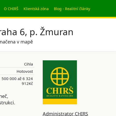
O CHIRŠ
Klientská zóna
Blog - Realitní články
raha 6, p. Žmuran
označena v mapě
Cihla
Hotovost
 500 000 až 6 324
912Kč
neč,
trukci.
Administrator CHIRS