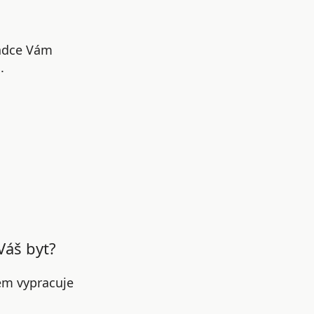
radce Vám
.
Váš byt?
em vypracuje