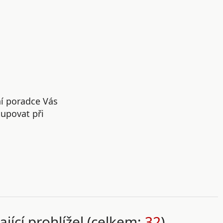
ní poradce Vás
upovat při
ající prohlížel (celkem:
32
)