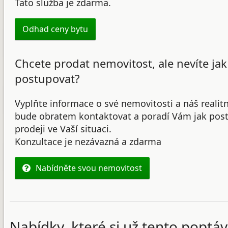
Tato služba je zdarma.
Odhad ceny bytu
Chcete prodat nemovitost, ale nevíte jak
postupovat?
Vyplňte informace o své nemovitosti a náš realit
bude obratem kontaktovat a poradí Vám jak post
prodeji ve Vaší situaci.
Konzultace je nezávazná a zdarma
Nabídněte svou nemovitost
Nabídky, které si už tento poptáv