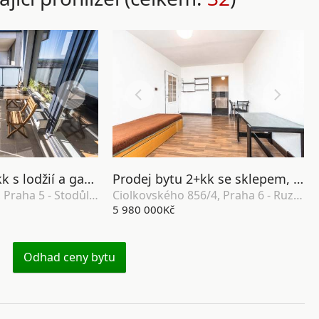
Prodej bytu 2+kk s lodžií a garážovým stáním, OV, 58m², ul. Svitákova 2818/9, Praha 5 - Stodůlky
Prodej bytu 2+kk se sklepem, OV, 46m2, ul. Ciolkovského 856/4, Praha 6 - Ruzyně
Svitákova 2818/9, Praha 5 - Stodůlky
Ciolkovského 856/4, Praha 6 - Ruzyně
5 980 000Kč
Odhad ceny bytu