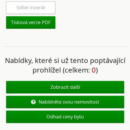
Sdílet inzerát
Tisková verze PDF
Nabídky, které si už tento poptávající
prohlížel (celkem:
0
)
Zobrazit další
Nabídněte svou nemovitost
Odhad ceny bytu