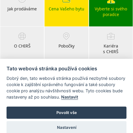
Jak prodáváme
Cena Vašeho bytu
Vyberte si svého
poradce
O CHIRŠ
Pobočky
Kariéra
s CHIRŠ
Tato webová stránka používá cookies
Dobrý den, tato webová stránka používá nezbytné soubory
Blog
cookie k zajištění správného fungování a také soubory
realitní články
cookie pro analýzu návštěvnosti webu. Tyto cookies bude
nastaveny až po souhlasu.
Nastavit
Sledujte nás na:
Povolit vše
Nastavení