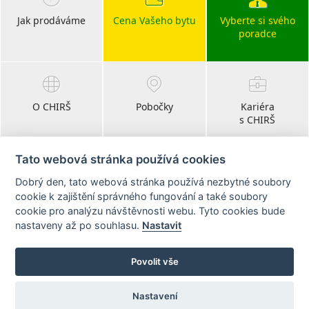
Jak prodáváme
Cena Vašeho bytu
Vyberte si svého
poradce
O CHIRŠ
Pobočky
Kariéra
s CHIRŠ
Tato webová stránka používá cookies
Dobrý den, tato webová stránka používá nezbytné soubory
Blog
cookie k zajištění správného fungování a také soubory
realitní články
cookie pro analýzu návštěvnosti webu. Tyto cookies bude
nastaveny až po souhlasu.
Nastavit
Sledujte nás na:
Povolit vše
Nastavení