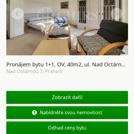
Pronájem bytu 1+1, OV, 40m2, ul. Nad Octárnou 7, P-6 Střešovice
Nad Octárnou 7, Praha 6
Zobrazit další
Nabídněte svou nemovitost
Odhad ceny bytu