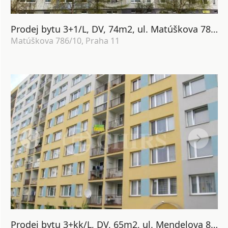
Prodej bytu 3+1/L, DV, 74m2, ul. Matúškova 786/10, Praha 11 - Háje
Matúškova 786/10, Praha 11
Prodej bytu 3+kk/L, DV, 65m2, ul. Mendelova 879/5, Praha 11 - Háje