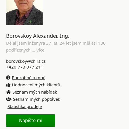
Borovskoy Alexander, Ing.
Dělal jsem inženýra 37 let, 24 let jsem měl asi 130
podřízených....
Více
borovskoy@chirs.cz
+420 773 077 211
Podrobně o mně
Hodnocení mých klientů
Seznam mých nabídek
Seznam mých poptávek
Statistika prodeje
Napište mi