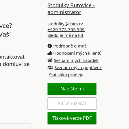
Stodulky Butovice -
administrator
stodulky@chirs.cz
vce?
+420 775 755 509
Vaší
Sledujte mě na FB
Podrobně o mně
Hodnocení mých klientů
ontaktovat
Seznam mých nabídek
 a domluví se
Seznam mých poptávek
Statistika prodeje
Napište mi
Sdílet inzerát
Tisková verze PDF