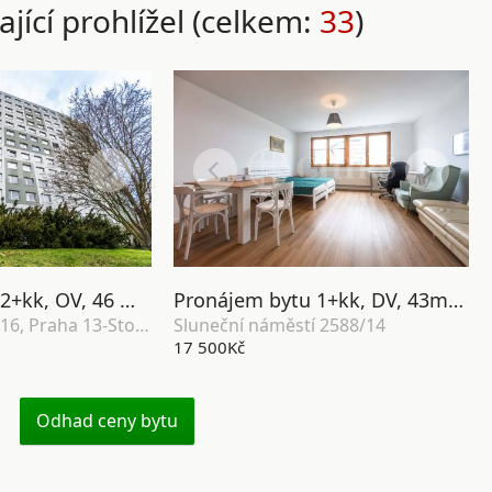
ající prohlížel (celkem:
33
)
Pronájem bytu 2+kk, OV, 46 m2, ul. Kettnerova 2054/16, Praha 13 - Luka
Pronájem bytu 1+kk, DV, 43m2, ul. Sluneční náměstí 2588/14, Praha 5 - Stodůlky
Kettnerova 2054/16, Praha 13-Stodůlky
Sluneční náměstí 2588/14
17 500Kč
Odhad ceny bytu