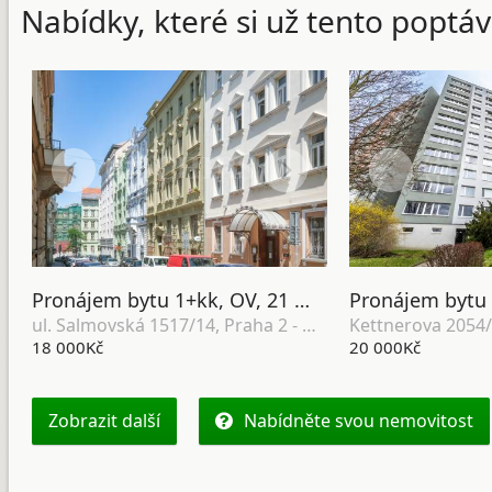
Nabídky, které si už tento poptáv
Pronájem bytu 1+kk, OV, 21 m2, ul. Salmovská 1517/14, Praha 2 - Nové město
ul. Salmovská 1517/14, Praha 2 - Nové město
18 000Kč
20 000Kč
Zobrazit další
Nabídněte svou nemovitost