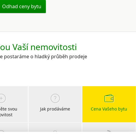
Odhad ceny bytu
kou Vaší nemovitosti
 se postaráme o hladký průběh prodeje
ěte svou
Jak prodáváme
Cena Vašeho bytu
vitost