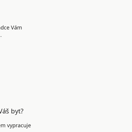
radce Vám
.
Váš byt?
em vypracuje