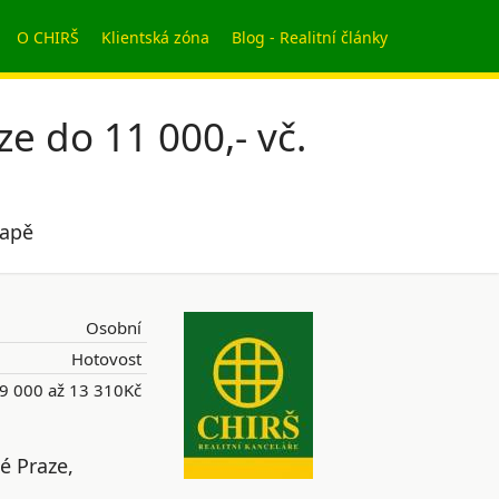
O CHIRŠ
Klientská zóna
Blog - Realitní články
ze do 11 000,- vč.
mapě
Osobní
Hotovost
9 000 až 13 310Kč
é Praze,