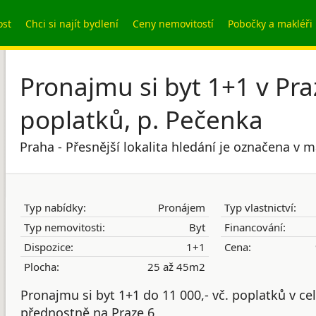
ost
Chci si najít bydlení
Ceny nemovitostí
Pobočky a makléři
Pronajmu si byt 1+1 v Pra
poplatků, p. Pečenka
Praha - Přesnější lokalita hledání je označena v 
Typ nabídky:
Pronájem
Typ vlastnictví:
Typ nemovitosti:
Byt
Financování:
Dispozice:
1+1
Cena:
Plocha:
25 až 45m2
Pronajmu si byt 1+1 do 11 000,- vč. poplatků v cel
přednostně na Praze 6