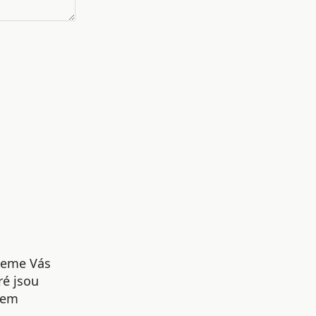
udeme Vás
ré jsou
šem