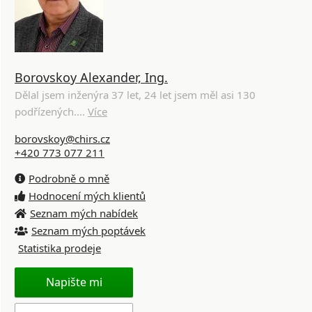
Borovskoy Alexander, Ing.
Dělal jsem inženýra 37 let, 24 let jsem měl asi 130
podřízených....
Více
borovskoy@chirs.cz
+420 773 077 211
Podrobně o mně
Hodnocení mých klientů
Seznam mých nabídek
Seznam mých poptávek
Statistika prodeje
Napište mi