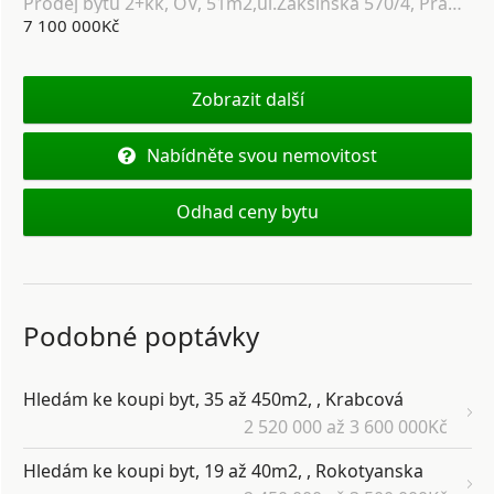
Prodej bytu 2+kk, OV, 51m2,ul.Zakšínská 570/4, Praha-9, Střížkov
7 100 000Kč
Zobrazit další
Nabídněte svou nemovitost
Odhad ceny bytu
Podobné poptávky
Hledám ke koupi byt, 35 až 450m2, , Krabcová
2 520 000 až 3 600 000Kč
Hledám ke koupi byt, 19 až 40m2, , Rokotyanska