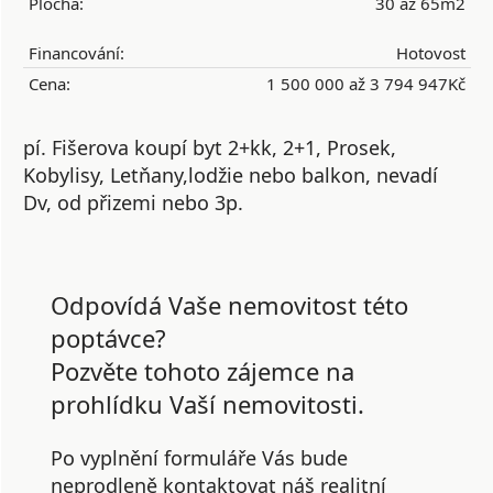
Plocha:
30 až 65m2
Financování:
Hotovost
Cena:
1 500 000 až 3 794 947Kč
pí. Fišerova koupí byt 2+kk, 2+1, Prosek,
Kobylisy, Letňany,lodžie nebo balkon, nevadí
Dv, od přizemi nebo 3p.
Odpovídá Vaše nemovitost této
poptávce?
Pozvěte tohoto zájemce na
prohlídku Vaší nemovitosti.
Po vyplnění formuláře Vás bude
neprodleně kontaktovat náš realitní