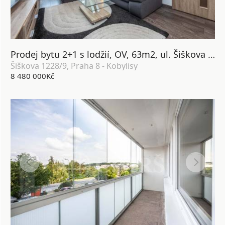
Prodej bytu 2+1 s lodžií, OV, 63m2, ul. Šiškova 1228/9, Praha 8 - Kobylisy
Šiškova 1228/9, Praha 8 - Kobylisy
8 480 000Kč