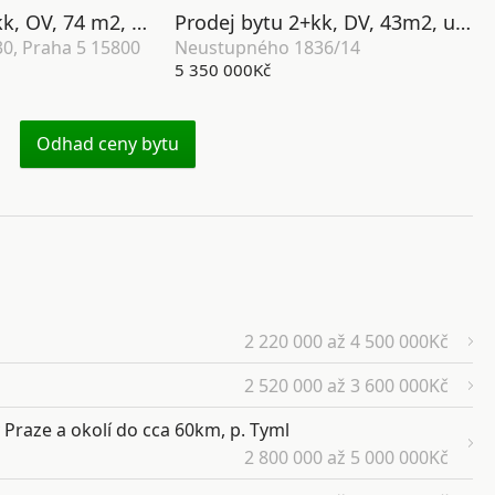
Prodej bytu 3+kk, OV, 74 m2, ul. Ovčí hájek 2166/30, Praha 5 - Stodůlky.
Prodej bytu 2+kk, DV, 43m2, ul. Neustupného 1836/14, Praha 5 - Luka
30, Praha 5 15800
Neustupného 1836/14
5 350 000Kč
Odhad ceny bytu
2 220 000 až 4 500 000Kč
2 520 000 až 3 600 000Kč
 Praze a okolí do cca 60km, p. Tyml
2 800 000 až 5 000 000Kč