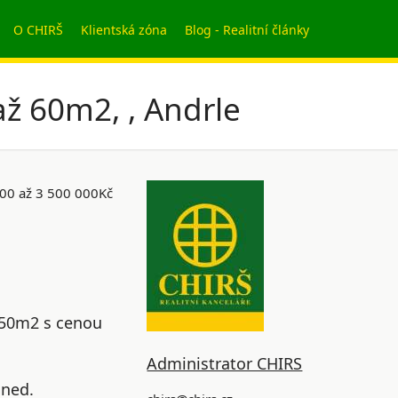
O CHIRŠ
Klientská zóna
Blog - Realitní články
až 60m2, , Andrle
00 až 3 500 000Kč
 50m2 s cenou
Administrator CHIRS
hned.