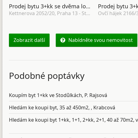
Prodej bytu 3+kk se dvěma lodžiemi a sklepem, DV, 102m, ul. Kettnerova 2052/20, Praha 13 - Stodůlky
Kettnerova 2052/20, Praha 13 - Stodůlky
Ovčí hájek 2166/
Zobrazit další
Nabídněte svou nemovitost
Podobné poptávky
Koupím byt 1+kk ve Stodůlkách, P. Rajsová
Hledám ke koupi byt, 35 až 450m2, , Krabcová
Hledám ke koupi byt 1+kk, 1+1, 2+kk, 2+1, 40 až 70m2, v