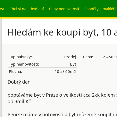
ost
Chci si najít bydlení
Ceny nemovitostí
Pobočky a makléři
Hledám ke koupi byt, 10 
Typ nabídky:
Prodej
Cena:
2 450 0
Typ nemovitosti:
Byt
Plocha:
10 až 60m2
Dobrý den,
poptáváme byt v Praze o velikosti cca 2kk kolem
do 3mil Kč.
Peníze máme v hotovosti a byt můžeme koupit i