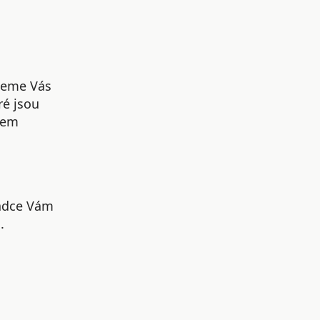
udeme Vás
ré jsou
šem
radce Vám
.