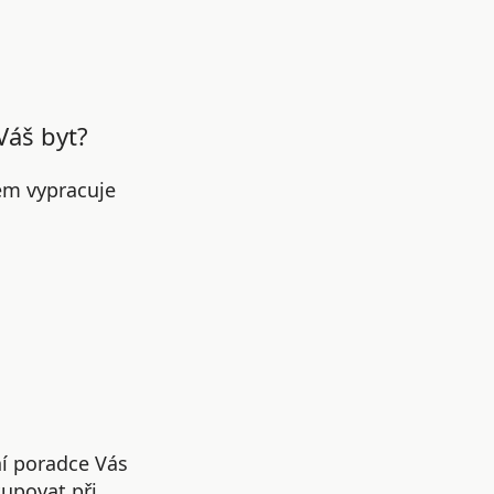
Váš byt?
em vypracuje
ní poradce Vás
upovat při