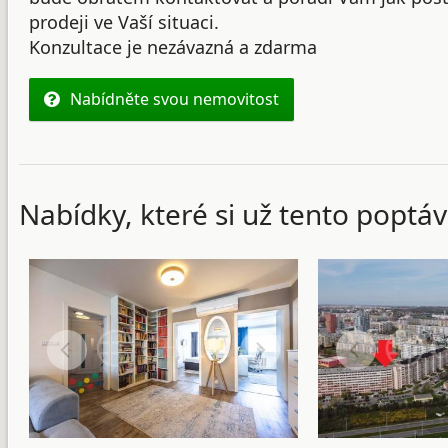
prodeji ve Vaší situaci.
Konzultace je nezávazná a zdarma
Nabídněte svou nemovitost
Nabídky, které si už tento poptáv