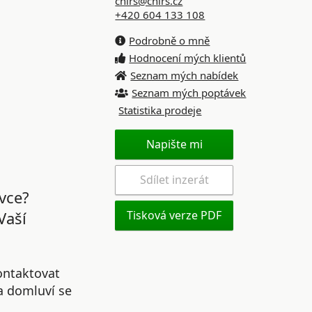
chirs@chirs.cz
+420 604 133 108
Podrobně o mně
Hodnocení mých klientů
Seznam mých nabídek
Seznam mých poptávek
Statistika prodeje
Napište mi
Sdílet inzerát
vce?
Vaší
Tisková verze PDF
ontaktovat
 a domluví se