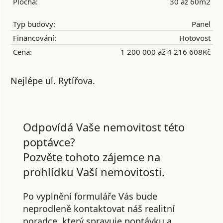
Plocha:
30 až 60m2
Typ budovy:
Panel
Financování:
Hotovost
Cena:
1 200 000 až 4 216 608Kč
Nejlépe ul. Rytířova.
Odpovídá Vaše nemovitost této
poptávce?
Pozvěte tohoto zájemce na
prohlídku Vaší nemovitosti.
Po vyplnění formuláře Vás bude
neprodleně kontaktovat náš realitní
poradce, který spravuje poptávku a