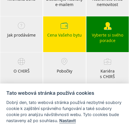
e-mailem
nemovitost
Jak prodáváme
Cena Vašeho bytu
Vyberte si svého
poradce
O CHIRŠ
Pobočky
Kariéra
s CHIRŠ
Tato webová stránka používá cookies
Dobrý den, tato webová stránka používá nezbytné soubory
Blog
cookie k zajištění správného fungování a také soubory
realitní články
cookie pro analýzu návštěvnosti webu. Tyto cookies bude
nastaveny až po souhlasu.
Nastavit