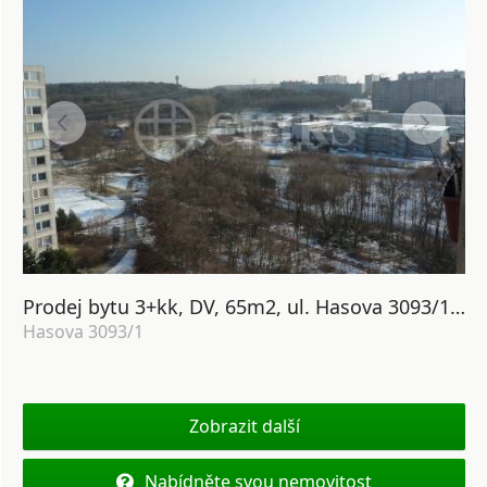
Prodej bytu 3+kk, DV, 65m2, ul. Hasova 3093/1, P-12 Modřany
Hasova 3093/1
Zobrazit další
Nabídněte svou nemovitost