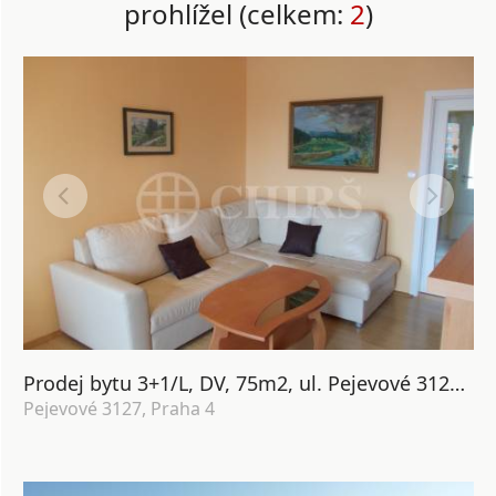
prohlížel (celkem:
2
)
Prodej bytu 3+1/L, DV, 75m2, ul. Pejevové 3127/9, P-4 Modřany
Pejevové 3127, Praha 4