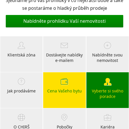
Sjednáme pro vás prohlídky v co nejkratší době a také
se postaráme o hladký průběh prodeje
Nabídněte prohlídku Vaší nemovitosti
Klientská zóna
Dostávejte nabídky
Nabídněte svou
e-mailem
nemovitost
Jak prodáváme
Cena Vašeho bytu
Vyberte si svého
poradce
O CHIRŠ
Pobočky
Kariéra