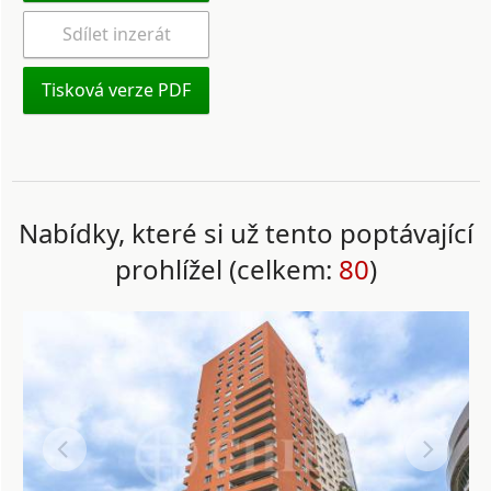
Sdílet inzerát
Tisková verze PDF
Nabídky, které si už tento poptávající
prohlížel (celkem:
80
)