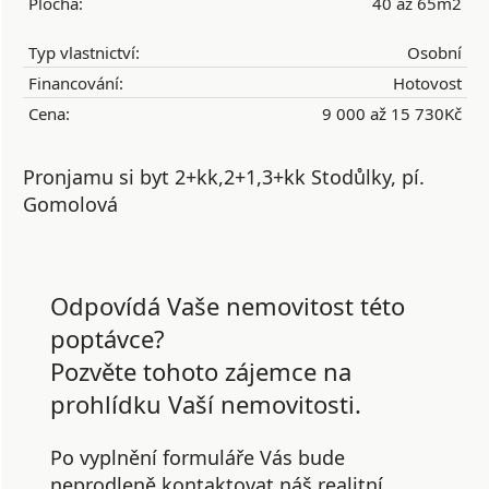
Plocha:
40 až 65m2
Typ vlastnictví:
Osobní
Financování:
Hotovost
Cena:
9 000 až 15 730Kč
Pronjamu si byt 2+kk,2+1,3+kk Stodůlky, pí.
Gomolová
Odpovídá Vaše nemovitost této
poptávce?
Pozvěte tohoto zájemce na
prohlídku Vaší nemovitosti.
Po vyplnění formuláře Vás bude
neprodleně kontaktovat náš realitní