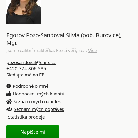
Egorov Pozo-Sandoval Silvia (pob. Butovice),
Mgr.
Jsem realitní makléřka, která věří, že...
Více
pozosandoval@chirs.cz
+420 774 806 535
Sledujte mě na FB
Podrobně o mně
Hodnocení mých klientů
Seznam mých nabídek
Seznam mých poptávek
Statistika prodeje
Napište mi