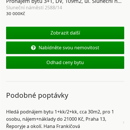
Pronájem bytu 3+1, DV, 109m2, ul. Sluneční náměstí 2588/14, Praha 5 - Hůrka
Sluneční náměstí 2588/14
30 000Kč
Zobrazit další
Nabídněte svou nemovitost
Odhad ceny bytu
Podobné poptávky
Hledá podnájem bytu 1+kk/2+kk, cca 30m2, pro 1
osobu, nájem+náklady do 21000 Kč, Praha 13,
Řeporyje a okolí. Hana Frankičová