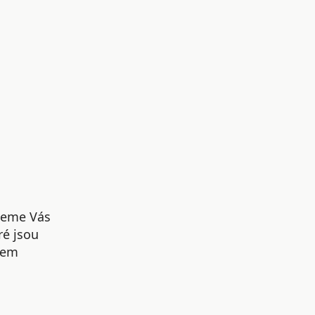
udeme Vás
ré jsou
šem