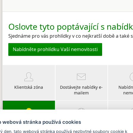
Oslovte tyto poptávající s nabíd
Sjednáme pro vás prohlídky v co nejkratší době a také
Nabídněte prohlídku Vaší nemovitosti
Klientská zóna
Dostávejte nabídky e-
Nabídn
mailem
nemo
o webová stránka používá cookies
Vyberte si svého
O CHIRŠ
Po
poradce
ý den, tato webová stránka používá nezbytné soubory cookie k