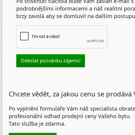
Po stisknutí tlačítka bude Vám zaslán e-mail s
podrobnějšími informacemi a náš realitní po
brzy zavolá aby se domluvil na dalším postupu
Chcete vědět, za jakou cenu se prodává 
Po vyplnění formuláře Vám náš specialista obrat
profesionální odhad prodejní ceny Vašeho bytu.
Tato služba je zdarma.