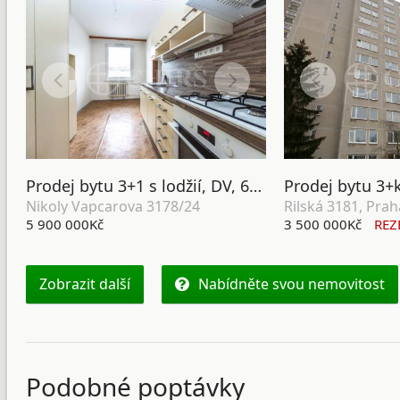
Prodej bytu 3+1 s lodžií, DV, 69 m2, ul. Nikoly Vapcarova 3178/24, Praha 4 - Modřany
Nikoly Vapcarova 3178/24
Rilská 3181, Prah
5 900 000Kč
3 500 000Kč
REZ
Zobrazit další
Nabídněte svou nemovitost
Podobné poptávky