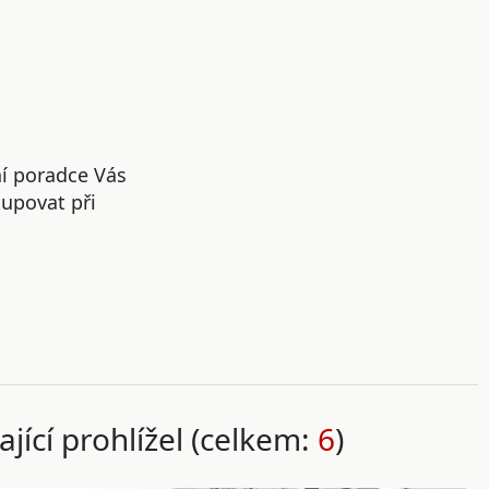
ní poradce Vás
upovat při
ající prohlížel (celkem:
6
)