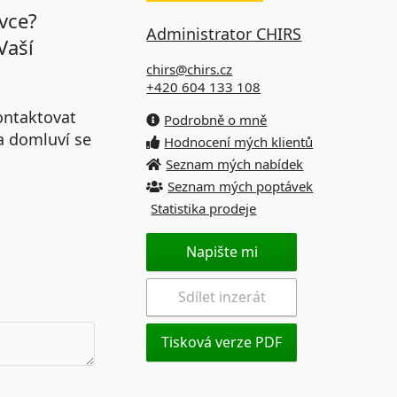
vce?
Administrator CHIRS
Vaší
chirs@chirs.cz
+420 604 133 108
ontaktovat
Podrobně o mně
 a domluví se
Hodnocení mých klientů
Seznam mých nabídek
Seznam mých poptávek
Statistika prodeje
Napište mi
Sdílet inzerát
Tisková verze PDF