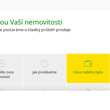
kou Vaší nemovitosti
 se postaráme o hladký průběh prodeje
ěte svou
Jak prodáváme
Cena Vašeho bytu
vitost
bočky
Kariéra
Blog
s CHIRŠ
realitní články