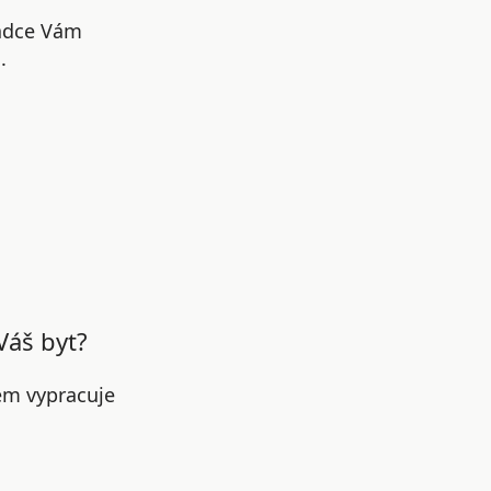
radce Vám
.
Váš byt?
em vypracuje