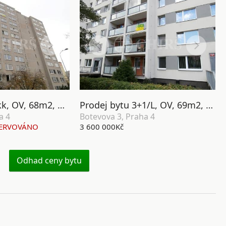
Prodej bytu 3+kk, OV, 68m2, ul. Rilská 3181/2, P-4 Modřany
Prodej bytu 3+1/L, OV, 69m2, ul. Botevova 3, P-4 Modřany
a 4
Botevova 3, Praha 4
ERVOVÁNO
3 600 000Kč
Odhad ceny bytu