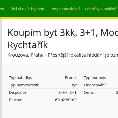
ost
Chci si najít bydlení
Ceny nemovitostí
Pobočky a makléři
Koupím byt 3kk, 3+1, Mo
Rychtařík
Krouzova, Praha - Přesnější lokalita hledání je o
Typ nabídky:
Prodej
Typ budovy:
Typ nemovitosti:
Byt
Financování:
Dispozice:
3+kk, 3+1
Cena:
2
Plocha:
60 až 80m2