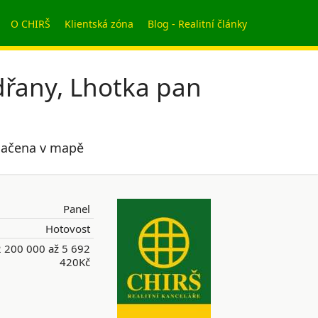
O CHIRŠ
Klientská zóna
Blog - Realitní články
dřany, Lhotka pan
značena v mapě
Panel
Hotovost
 200 000 až 5 692
420Kč