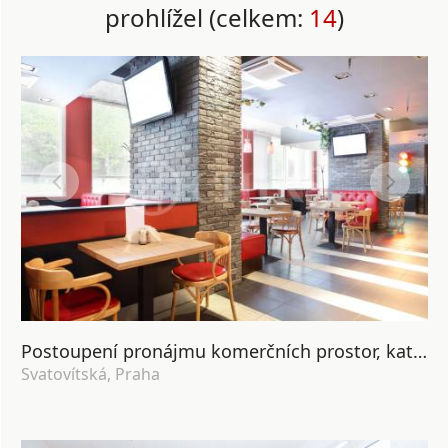
prohlížel (celkem:
14
)
Postoupení pronájmu komerčních prostor, kategorie 350 - 500 m2, exponované obchodní místo v Praze 6.
Svatovítská, Praha