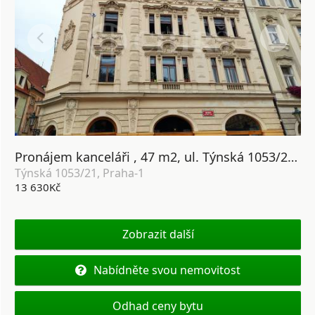
Pronájem kanceláři , 47 m2, ul. Týnská 1053/21, Praha 1, Staré město.
Týnská 1053/21, Praha-1
13 630Kč
Zobrazit další
Nabídněte svou nemovitost
Odhad ceny bytu