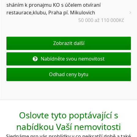
sháním k pronajmu KO s účelem otvíraní
restaurace,klubu, Praha pí. Mikulovich
50 000 až 110 000Kč
Zobrazit další
Nabídněte svou nemovitost
Odhad ceny bytu
Oslovte tyto poptávající s
nabídkou Vaší nemovitosti
Sjednáme pro vás prohlídky v co nejkratší době a také