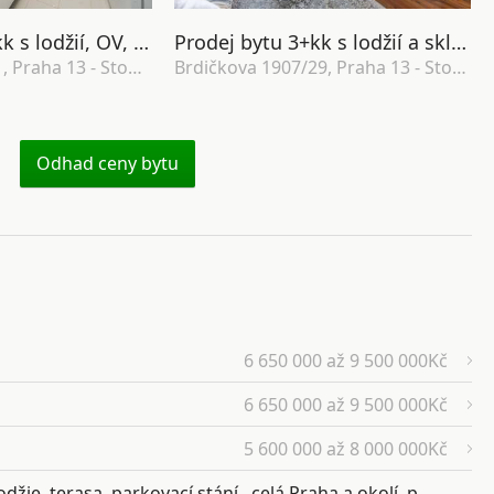
Prodej bytu 3+kk s lodžií, OV, 83m2, ul. Janského 2439/11, Praha 13 - Stodůlky
Prodej bytu 3+kk s lodžií a sklepem, OV, 75m2, ul. Brdičkova 1907/29, Praha 13 - Stodůlky
Janského 2439/11, Praha 13 - Stodůlky
Brdičkova 1907/29, Praha 13 - Stodůlky
Odhad ceny bytu
6 650 000 až 9 500 000Kč
6 650 000 až 9 500 000Kč
5 600 000 až 8 000 000Kč
žie, terasa, parkovací stání , celá Praha a okolí, p.