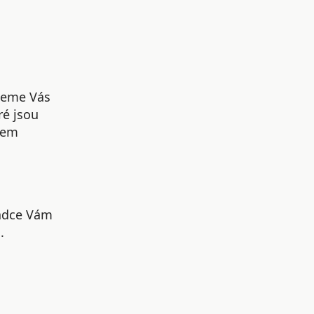
udeme Vás
ré jsou
šem
radce Vám
.