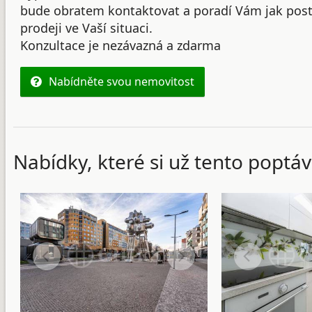
bude obratem kontaktovat a poradí Vám jak post
prodeji ve Vaší situaci.
Konzultace je nezávazná a zdarma
Nabídněte svou nemovitost
Nabídky, které si už tento poptáv