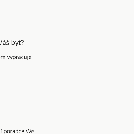
Váš byt?
em vypracuje
ní poradce Vás