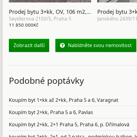
Prodej bytu 3+kk, OV, 106 m2, ul. Seydlerova 2150/5, Praha 5 - Nové Butovice
Seydlerova 2150/5, Praha 5
11 850 000Kč
Zobrazit další
Nabídněte svou nemovitost
Podobné poptávky
Koupím byt 1+kk až 2+kk, Praha 5 a 6, Varagnat
Koupím byt 2+kk, Praha 5 a 6, Pavlas
Koupím byt 2+kk, 2+1 Praha 5, Praha 6, p. Dřímalová
koupím byt 2+kk, 2+1, od 2.patra , podmínkou balkon, lod