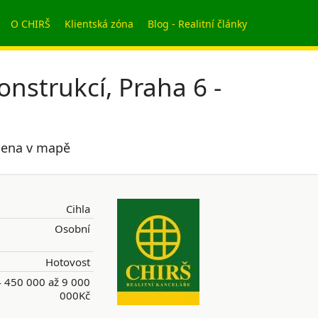
O CHIRŠ
Klientská zóna
Blog - Realitní články
nstrukcí, Praha 6 -
ačena v mapě
Cihla
Osobní
Hotovost
 450 000 až 9 000
000Kč