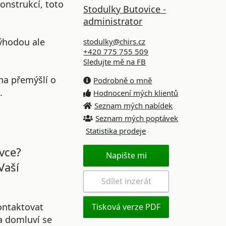
onstrukcí, toto
Stodulky Butovice -
administrator
ýhodou ale
stodulky@chirs.cz
+420 775 755 509
Sledujte mě na FB
na přemýšlí o
Podrobně o mně
.
Hodnocení mých klientů
Seznam mých nabídek
Seznam mých poptávek
Statistika prodeje
vce?
Napište mi
Vaší
Sdílet inzerát
ontaktovat
Tisková verze PDF
 a domluví se