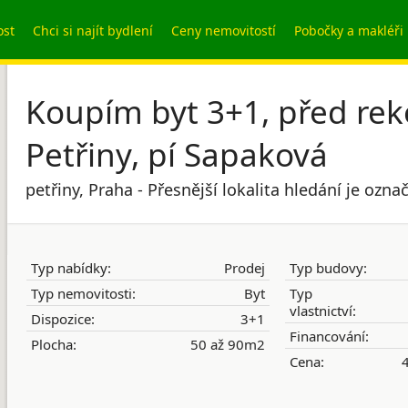
ost
Chci si najít bydlení
Ceny nemovitostí
Pobočky a makléři
Koupím byt 3+1, před reko
Petřiny, pí Sapaková
petřiny, Praha - Přesnější lokalita hledání je ozn
Typ nabídky:
Prodej
Typ budovy:
Typ nemovitosti:
Byt
Typ
vlastnictví:
Dispozice:
3+1
Financování:
Plocha:
50 až 90m2
Cena:
4