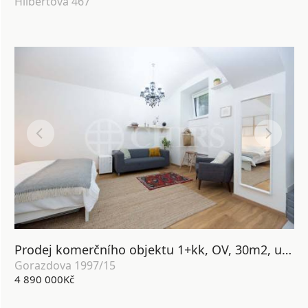
Hilbertova 467
Prodej komerčního objektu 1+kk, OV, 30m2, ul. Gorazdova 1997/15, Praha 2 - Nové Město
Gorazdova 1997/15
4 890 000Kč