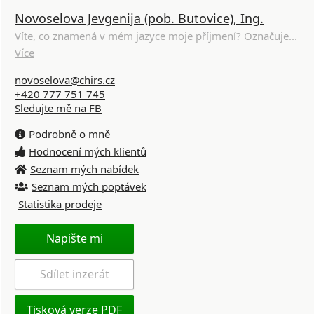
Novoselova Jevgenija (pob. Butovice), Ing.
Víte, co znamená v mém jazyce moje příjmení? Označuje...
Více
novoselova@chirs.cz
+420 777 751 745
Sledujte mě na FB
Podrobně o mně
Hodnocení mých klientů
Seznam mých nabídek
Seznam mých poptávek
Statistika prodeje
Napište mi
Sdílet inzerát
Tisková verze PDF