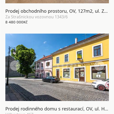
Prodej obchodního prostoru, OV, 127m2, ul. Za Strašnickou vozovnou 1343/6, Praha 10 - Strašnice
Za Strašnickou vozovnou 1343/6
8 480 000Kč
Prodej rodinného domu s restaurací, OV, ul. Hilbertova 467, Louny