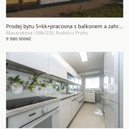
Prodej bytu 5+kk+pracovna s balkonem a zahradou, OV, 143m2, ul. Masarykova 1586/230, Rudná u Prahy
Masarykova 1586/230, Rudná u Prahy
9 980 000Kč