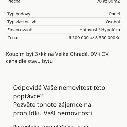
Plocha:
70 až 80m2
Typ budovy:
Panel
Typ vlastnictví:
Osobní
Financování:
Hotovost / Hypotéka
Cena:
6 500 000 až 8 550 000Kč
Koupím byt 3+kk na Velké Ohradě, DV i OV,
cena dle stavu bytu
Odpovídá Vaše nemovitost této
poptávce?
Pozvěte tohoto zájemce na
prohlídku Vaší nemovitosti.
Po vyplnění formuláře Vás bude