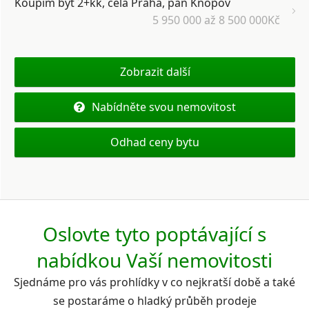
Koupím byt 2+kk, celá Praha, pan Knopov
5 950 000 až 8 500 000Kč
Zobrazit další
Nabídněte svou nemovitost
Odhad ceny bytu
Oslovte tyto poptávající s
nabídkou Vaší nemovitosti
Sjednáme pro vás prohlídky v co nejkratší době a také
se postaráme o hladký průběh prodeje