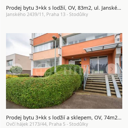
Prodej bytu 3+kk s lodžií, OV, 83m2, ul. Janského 2439/11, Praha 13 - Stodůlky
Janského 2439/11, Praha 13 - Stodůlky
Prodej bytu 3+kk s lodžií a sklepem, OV, 74m2, Ovčí hájek 2173/44, Praha 5 - Stodůlky
Ovčí hájek 2173/44, Praha 5 - Stodůlky