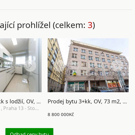
ající prohlížel (celkem:
3
)
Prodej bytu 3+kk s lodžií, OV, 83m2, ul. Janského 2439/11, Praha 13 - Stodůlky
Prodej bytu 3+kk, OV, 73 m2, ul. Petržílkova 2564/21, Praha 5 - Nové Butovice
Janského 2439/11, Praha 13 - Stodůlky
8 800 000Kč
Odhad ceny bytu