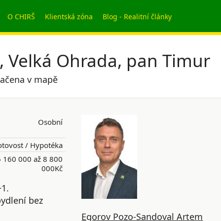
O CHIRŠ
Klientská zóna
Blog - Realitní články
, Velká Ohrada, pan Timur
značena v mapě
Osobní
tovost / Hypotéka
 160 000 až 8 800
000Kč
+1.
bydlení bez
Egorov Pozo-Sandoval Artem