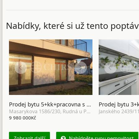
Nabídky, které si už tento poptáv
Prodej bytu 5+kk+pracovna s balkonem a zahradou, OV, 143m2, ul. Masarykova 1586/230, Rudná u Prahy
Masarykova 1586/230, Rudná u Prahy
9 980 000Kč
Zobrazit další
Nabídněte svou nemovitost