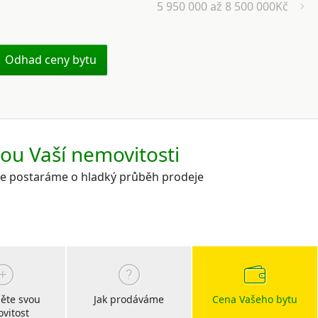
5 950 000 až 8 500 000Kč
Odhad ceny bytu
kou Vaší nemovitosti
 se postaráme o hladký průběh prodeje
ěte svou
Jak prodáváme
Cena Vašeho bytu
vitost