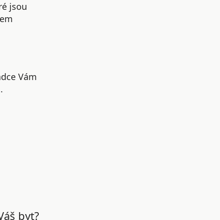
ré jsou
šem
radce Vám
.
Váš byt?