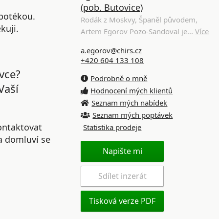
(pob. Butovice)
ypotékou.
Rodák z Moskvy, Španěl původem,
kuji.
Artem Egorov Pozo-Sandoval je...
Více
a.egorov@chirs.cz
+420 604 133 108
vce?
Podrobně o mně
Vaší
Hodnocení mých klientů
Seznam mých nabídek
Seznam mých poptávek
ontaktovat
Statistika prodeje
 a domluví se
Napište mi
Sdílet inzerát
Tisková verze PDF