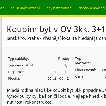
ost
Chci si najít bydlení
Ceny nemovitostí
Pobočky a makléři
Koupím byt v OV 3kk, 3+1
Janského, Praha - Přesnější lokalita hledání je o
Typ nabídky:
Prodej
Typ
vlastnictví:
Typ nemovitosti:
Byt
Financování:
Ho
Dispozice:
3+kk, 3+1
Cena:
6
Plocha:
60 až 100m2
Mladá rodina hledá ke koupit byt 3kk případně 3
Výhodou by byl balkon či lodžie. Nejlépe hned k 
nutnosti rekonstrukce.