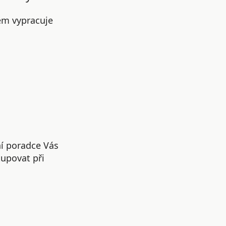
em vypracuje
ní poradce Vás
upovat při