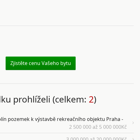
Zjistěte cenu Vašeho bytu
ídku prohlíželi (celkem:
2
)
lín pozemek k výstavbě rekreačního objektu Praha -
2 500 000 až 5 000 000Kč
3 000 000 až 20 000 000Kč