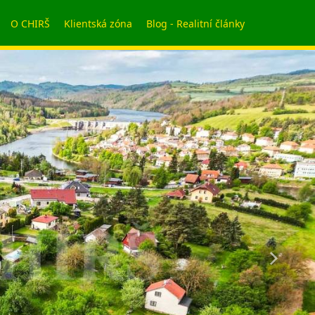
O CHIRŠ
Klientská zóna
Blog - Realitní články