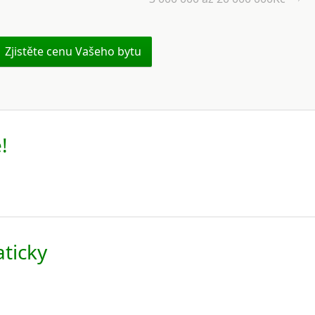
Zjistěte cenu Vašeho bytu
!
ticky