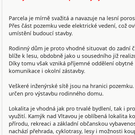
Parcela je mírně svažitá a navazuje na lesní porost
Přes část pozemku vede elektrické vedení, což ov
umístění budoucí stavby.
Rodinný dům je proto vhodné situovat do zadní čá
blíže k lesu, obdobně jako u sousedního již real
Díky tomu však vzniká příjemné oddělení obytné 
komunikace i okolní zástavby.
Veškeré inženýrské sítě jsou na hranici pozemku
určen pro výstavbu rodinného domu.
Lokalita je vhodná jak pro trvalé bydlení, tak i pr
využití. Kamýk nad Vltavou je oblíbená lokalita k
přírodu, rekreaci a základní občanskou vybavenos
nachází přehrada, cyklotrasy, lesy i možnosti kou