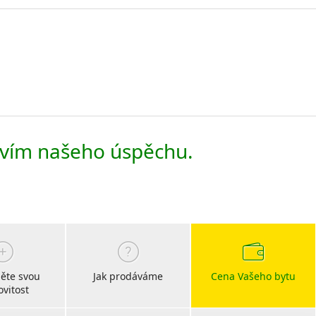
tvím našeho úspěchu.
ěte svou
Jak prodáváme
Cena Vašeho bytu
vitost