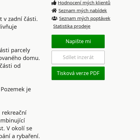
Hodnocení mých klientů
Seznam mých nabídek
 v zadní části.
Seznam mých poptávek
livňuje
Statistika prodeje
Napište mi
sti parcely
Sdílet inzerát
izovaného domu.
části od
Tisková verze PDF
. Pozemek je
o rekreační
ombinující
t. V okolí se
pání a rybaření.