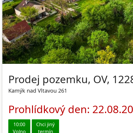
Prodej pozemku, OV, 122
Kamýk nad Vltavou 261
Prohlídkový den: 22.08.2
10:00
Chci jiný
Volno
termín