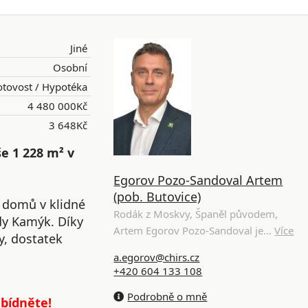
Jiné
Osobní
tovost / Hypotéka
4 480 000Kč
3 648Kč
e 1 228 m² v
Egorov Pozo-Sandoval Artem
(pob. Butovice)
 domů v klidné
Rodák z Moskvy, Španěl původem,
ady Kamýk. Díky
Artem Egorov Pozo-Sandoval je...
Více
y, dostatek
a.egorov@chirs.cz
+420 604 133 108
Podrobně o mně
abídněte!