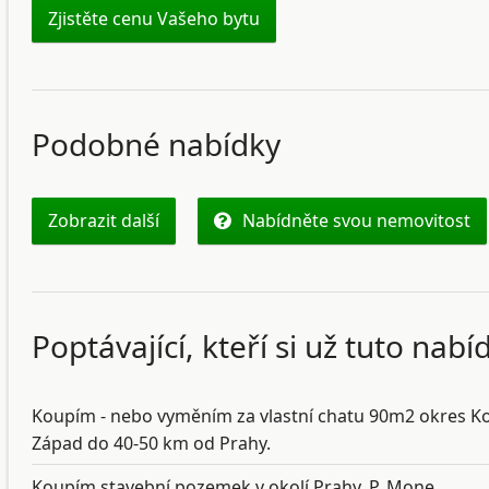
Zjistěte cenu Vašeho bytu
Podobné nabídky
Zobrazit další
Nabídněte svou nemovitost
Poptávající, kteří si už tuto nab
Koupím - nebo vyměním za vlastní chatu 90m2 okres Ko
Západ do 40-50 km od Prahy.
Koupím stavební pozemek v okolí Prahy, P. Mone