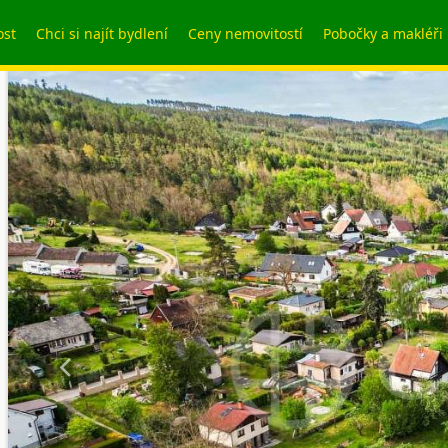
ost
Chci si najít bydlení
Ceny nemovitostí
Pobočky a makléři