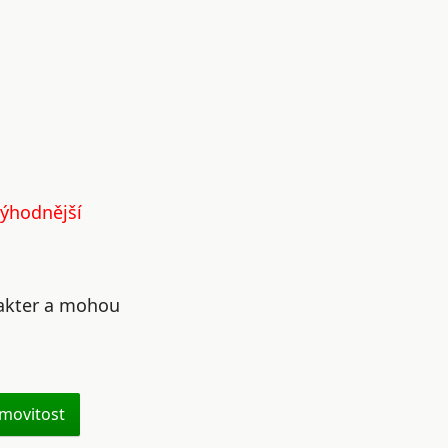
výhodnější
rakter a mohou
movitost