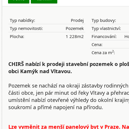
Typ nabídky:
Prodej
Typ budovy:
Typ nemovitosti:
Pozemek
Typ vlastnictví:
Plocha:
1 228m2
Financování:
Ho
Cena:
2
Cena za m
:
CHIRŠ nabízí k prodeji stavební pozemek o ploš
obci Kamýk nad Vltavou.
Pozemek se nachází na okraji zástavby rodinných
části obce, jen pár minut od řeky Vltavy a přehr
umístění nabízí otevřené výhledy do okolní krajin
soukromí a přímé napojení na přírodu.
Lze vyměnit za menší panelový byt v Praze. N