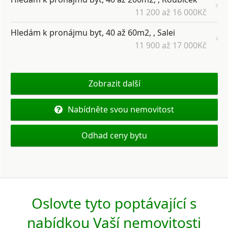
11 200 až 16 000Kč
Hledám k pronájmu byt, 40 až 60m2, , Salei
11 900 až 17 000Kč
Zobrazit další
Nabídněte svou nemovitost
Odhad ceny bytu
Oslovte tyto poptávající s
nabídkou Vaší nemovitosti