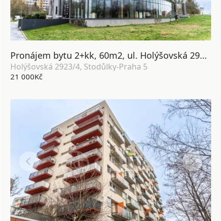
Pronájem bytu 2+kk, 60m2, ul. Holýšovská 2923/4, Praha 5 Stodůlky
Holýšovská 2923/4, Stodůlky-Praha 5
21 000Kč