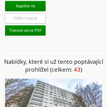
Napište mi
Sdílet inzerát
Tisková verze PDF
Nabídky, které si už tento poptávající
prohlížel (celkem:
43
)