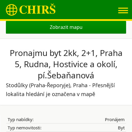
≡
Zobrazit mapu
Pronajmu byt 2kk, 2+1, Praha
5, Rudna, Hostivice a okolí,
pí.Šebaňanová
Stodůlky (Praha-Řeporyje), Praha - Přesnější
lokalita hledání je označena v mapě
Typ nabídky:
Pronájem
Typ nemovitosti:
Byt