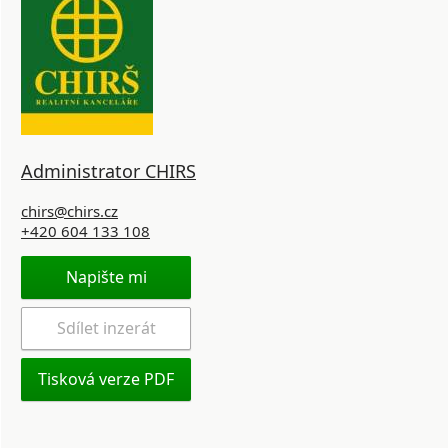
Administrator CHIRS
chirs@chirs.cz
+420 604 133 108
Napište mi
Sdílet inzerát
Tisková verze PDF