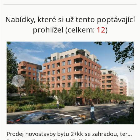
Nabídky, které si už tento poptávající
prohlížel (celkem:
12
)
Prodej novostavby bytu 2+kk se zahradou, terasou, lodžií, sklepem a garážovým stáním, DV, 64 m2, Praha 10 - Vršovice