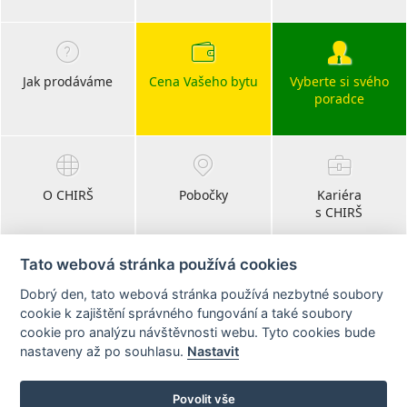
Jak prodáváme
Cena Vašeho bytu
Vyberte si svého
poradce
O CHIRŠ
Pobočky
Kariéra
s CHIRŠ
Tato webová stránka používá cookies
Dobrý den, tato webová stránka používá nezbytné soubory
Blog
cookie k zajištění správného fungování a také soubory
realitní články
cookie pro analýzu návštěvnosti webu. Tyto cookies bude
nastaveny až po souhlasu.
Nastavit
Sledujte nás na:
Povolit vše