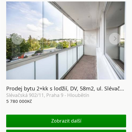
Prodej bytu 2+kk s lodžií, DV, 58m2, ul. Slévačská 902/11, Praha 9 - Hloubětín
Slévačská 902/11, Praha 9 - Hloubětín
5 780 000Kč
Zobrazit další