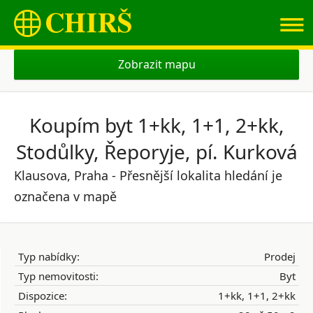
≡
Zobrazit mapu
Koupím byt 1+kk, 1+1, 2+kk,
Stodůlky, Řeporyje, pí. Kurková
Klausova, Praha - Přesnější lokalita hledání je
označena v mapě
Typ nabídky:
Prodej
Typ nemovitosti:
Byt
Dispozice:
1+kk, 1+1, 2+kk