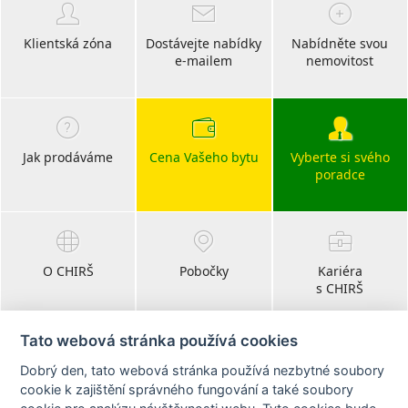
Klientská zóna
Dostávejte nabídky
Nabídněte svou
e-mailem
nemovitost
Jak prodáváme
Cena Vašeho bytu
Vyberte si svého
poradce
O CHIRŠ
Pobočky
Kariéra
s CHIRŠ
Tato webová stránka používá cookies
Dobrý den, tato webová stránka používá nezbytné soubory
Blog
cookie k zajištění správného fungování a také soubory
realitní články