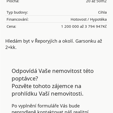
Plocha:
20 až 50m2
Typ budovy:
Cihla
Financování:
Hotovost / Hypotéka
Cena:
1 200 000 až 3 794 947Kč
Hledám byt v Řeporyjích a okolí. Garsonku až
2+kk.
Odpovídá Vaše nemovitost této
poptávce?
Pozvěte tohoto zájemce na
prohlídku Vaší nemovitosti.
Po vyplnění formuláře Vás bude
neprodleně kontaktovat náš realitní