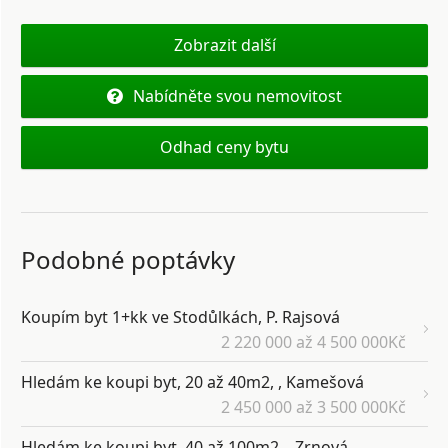
Zobrazit další
Nabídněte svou nemovitost
Odhad ceny bytu
Podobné poptávky
Koupím byt 1+kk ve Stodůlkách, P. Rajsová
2 220 000 až 4 500 000Kč
Hledám ke koupi byt, 20 až 40m2, , Kamešová
2 450 000 až 3 500 000Kč
Hledám ke koupi byt, 40 až 100m2, , Zrnová