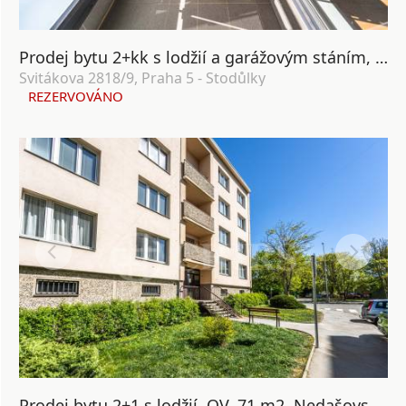
Prodej bytu 2+kk s lodžií a garážovým stáním, OV, 58m², ul. Svitákova 2818/9, Praha 5 - Stodůlky
Svitákova 2818/9, Praha 5 - Stodůlky
REZERVOVÁNO
Prodej bytu 2+1 s lodžií, OV, 71 m2, Nedašovská 336/24, Praha 5 – Zličín