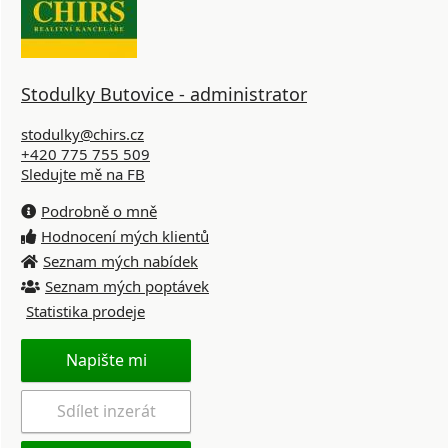
Stodulky Butovice - administrator
stodulky@chirs.cz
+420 775 755 509
Sledujte mě na FB
Podrobně o mně
Hodnocení mých klientů
Seznam mých nabídek
Seznam mých poptávek
Statistika prodeje
Napište mi
Sdílet inzerát