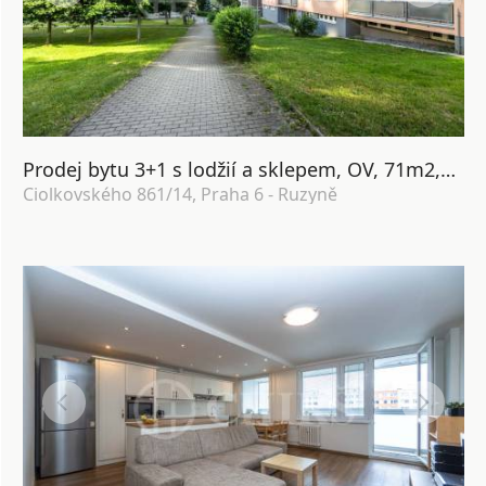
Prodej bytu 3+1 s lodžií a sklepem, OV, 71m2,ul. Ciolkovského 861/14, Praha 6 - Ruzyně
Ciolkovského 861/14, Praha 6 - Ruzyně