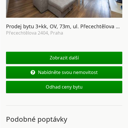
Prodej bytu 3+kk, OV, 73m, ul. Přecechtělova 2404/25, Praha 5 - Stodůlky
Přecechtělova 2404, Praha
Zobrazit další
Nabídněte svou nemovitost
Odhad ceny bytu
Podobné poptávky