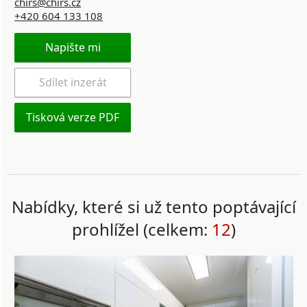
chirs@chirs.cz
+420 604 133 108
Napište mi
Sdílet inzerát
Tisková verze PDF
Nabídky, které si už tento poptávající
prohlížel (celkem:
12
)