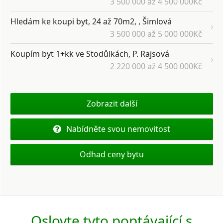
3 500 000 až 4 500 000Kč
Hledám ke koupi byt, 24 až 70m2, , Šimlová
3 500 000 až 5 000 000Kč
Koupím byt 1+kk ve Stodůlkách, P. Rajsová
2 220 000 až 4 500 000Kč
Zobrazit další
Nabídněte svou nemovitost
Odhad ceny bytu
Oslovte tyto poptávající s