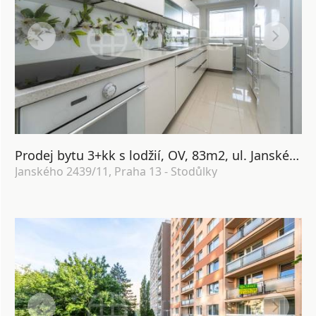
Prodej bytu 3+kk s lodžií, OV, 83m2, ul. Janského 2439/11, Praha 13 - Stodůlky
Janského 2439/11, Praha 13 - Stodůlky