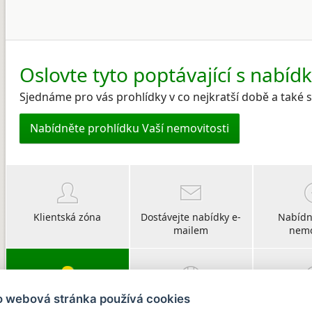
Oslovte tyto poptávající s nabíd
Sjednáme pro vás prohlídky v co nejkratší době a také
Nabídněte prohlídku Vaší nemovitosti
Klientská zóna
Dostávejte nabídky e-
Nabídn
mailem
nemo
o webová stránka používá cookies
Vyberte si svého
O CHIRŠ
Po