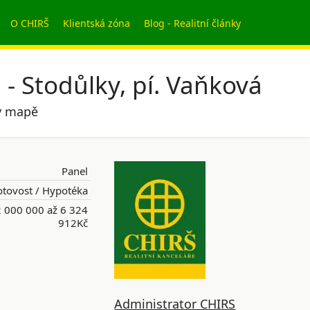
O CHIRŠ
Klientská zóna
Blog - Realitní články
- Stodůlky, pí. Vaňková
 v mapě
Panel
tovost / Hypotéka
 000 000 až 6 324
912Kč
Administrator CHIRS