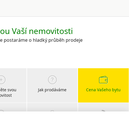
kou Vaší nemovitosti
 se postaráme o hladký průběh prodeje
ěte svou
Jak prodáváme
Cena Vašeho bytu
vitost
bočky
Kariéra
Blog