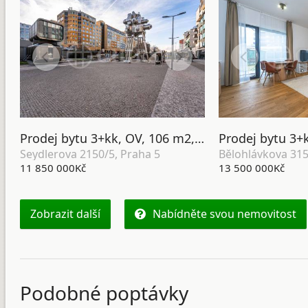
Prodej bytu 3+kk, OV, 106 m2, ul. Seydlerova 2150/5, Praha 5 - Nové Butovice
Seydlerova 2150/5, Praha 5
11 850 000Kč
13 500 000Kč
Zobrazit další
Nabídněte svou nemovitost
Podobné poptávky