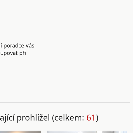
ní poradce Vás
upovat při
ající prohlížel (celkem:
61
)