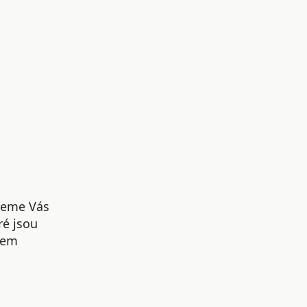
udeme Vás
ré jsou
šem